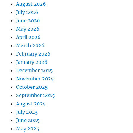
August 2026
July 2026
June 2026
May 2026
April 2026
March 2026
February 2026
January 2026
December 2025
November 2025
October 2025
September 2025
August 2025
July 2025
June 2025
May 2025