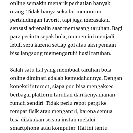
online semakin menarik perhatian banyak
orang. Tidak hanya sekadar menonton
pertandingan favorit, tapi juga merasakan
sensasi adrenalin saat memasang taruhan. Bagi
para pecinta sepak bola, momen ini menjadi
lebih seru karena setiap gol atau aksi pemain
bisa langsung memengaruhi hasil taruhan.
Salah satu hal yang membuat taruhan bola
online diminati adalah kemudahannya. Dengan
koneksi internet, siapa pun bisa mengakses
berbagai platform taruhan dari kenyamanan
rumah sendiri. Tidak perlu repot pergi ke
tempat fisik atau mengantri, karena semua
bisa dilakukan secara instan melalui
smartphone atau komputer. Hal ini tentu