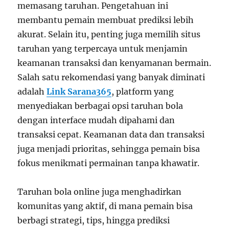
memasang taruhan. Pengetahuan ini
membantu pemain membuat prediksi lebih
akurat. Selain itu, penting juga memilih situs
taruhan yang terpercaya untuk menjamin
keamanan transaksi dan kenyamanan bermain.
Salah satu rekomendasi yang banyak diminati
adalah
Link Sarana365
, platform yang
menyediakan berbagai opsi taruhan bola
dengan interface mudah dipahami dan
transaksi cepat. Keamanan data dan transaksi
juga menjadi prioritas, sehingga pemain bisa
fokus menikmati permainan tanpa khawatir.
Taruhan bola online juga menghadirkan
komunitas yang aktif, di mana pemain bisa
berbagi strategi, tips, hingga prediksi