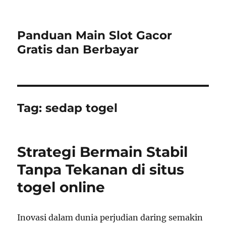
Panduan Main Slot Gacor
Gratis dan Berbayar
Tag:
sedap togel
Strategi Bermain Stabil
Tanpa Tekanan di situs
togel online
Inovasi dalam dunia perjudian daring semakin