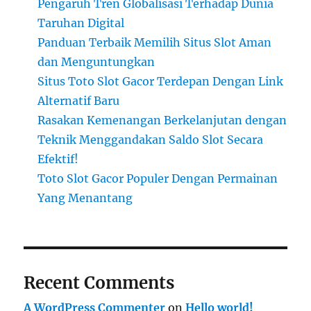
Pengaruh Tren Globalisasi Terhadap Dunia
Taruhan Digital
Panduan Terbaik Memilih Situs Slot Aman
dan Menguntungkan
Situs Toto Slot Gacor Terdepan Dengan Link
Alternatif Baru
Rasakan Kemenangan Berkelanjutan dengan
Teknik Menggandakan Saldo Slot Secara
Efektif!
Toto Slot Gacor Populer Dengan Permainan
Yang Menantang
Recent Comments
A WordPress Commenter
on
Hello world!