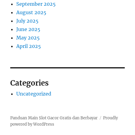
September 2025
August 2025
July 2025
June 2025
May 2025
April 2025
Categories
Uncategorized
Panduan Main Slot Gacor Gratis dan Berbayar
Proudly
powered by WordPress