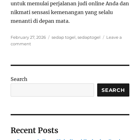
untuk memulai perjalanan judi online Anda dan
nikmati sensasi kemenangan yang selalu
menanti di depan mata.
Posted
Tags
February 27, 2026
sedap togel
,
sedaptogel
Leave a
on
on
comment
Strategi
Bermain
Stabil
Tanpa
Tekanan
Search
di
situs
SEARCH
togel
online
Recent Posts