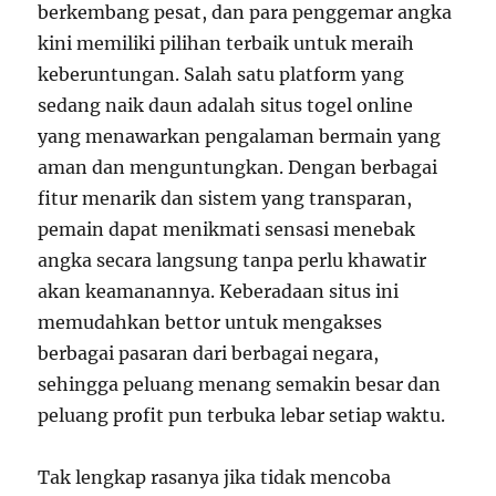
berkembang pesat, dan para penggemar angka
kini memiliki pilihan terbaik untuk meraih
keberuntungan. Salah satu platform yang
sedang naik daun adalah situs togel online
yang menawarkan pengalaman bermain yang
aman dan menguntungkan. Dengan berbagai
fitur menarik dan sistem yang transparan,
pemain dapat menikmati sensasi menebak
angka secara langsung tanpa perlu khawatir
akan keamanannya. Keberadaan situs ini
memudahkan bettor untuk mengakses
berbagai pasaran dari berbagai negara,
sehingga peluang menang semakin besar dan
peluang profit pun terbuka lebar setiap waktu.
Tak lengkap rasanya jika tidak mencoba