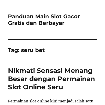
Panduan Main Slot Gacor
Gratis dan Berbayar
Tag:
seru bet
Nikmati Sensasi Menang
Besar dengan Permainan
Slot Online Seru
Permainan slot online kini menjadi salah satu