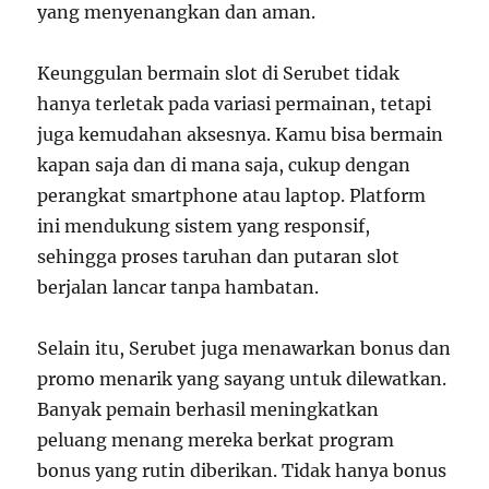
yang menyenangkan dan aman.
Keunggulan bermain slot di Serubet tidak
hanya terletak pada variasi permainan, tetapi
juga kemudahan aksesnya. Kamu bisa bermain
kapan saja dan di mana saja, cukup dengan
perangkat smartphone atau laptop. Platform
ini mendukung sistem yang responsif,
sehingga proses taruhan dan putaran slot
berjalan lancar tanpa hambatan.
Selain itu, Serubet juga menawarkan bonus dan
promo menarik yang sayang untuk dilewatkan.
Banyak pemain berhasil meningkatkan
peluang menang mereka berkat program
bonus yang rutin diberikan. Tidak hanya bonus