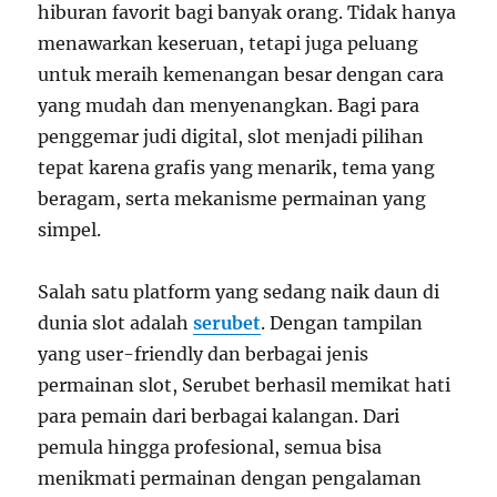
hiburan favorit bagi banyak orang. Tidak hanya
menawarkan keseruan, tetapi juga peluang
untuk meraih kemenangan besar dengan cara
yang mudah dan menyenangkan. Bagi para
penggemar judi digital, slot menjadi pilihan
tepat karena grafis yang menarik, tema yang
beragam, serta mekanisme permainan yang
simpel.
Salah satu platform yang sedang naik daun di
dunia slot adalah
serubet
. Dengan tampilan
yang user-friendly dan berbagai jenis
permainan slot, Serubet berhasil memikat hati
para pemain dari berbagai kalangan. Dari
pemula hingga profesional, semua bisa
menikmati permainan dengan pengalaman