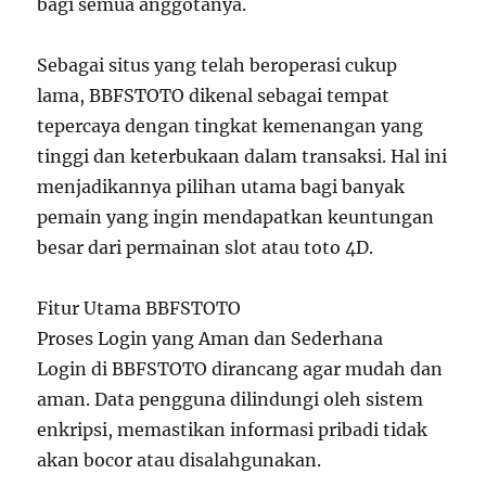
bagi semua anggotanya.
Sebagai situs yang telah beroperasi cukup
lama, BBFSTOTO dikenal sebagai tempat
tepercaya dengan tingkat kemenangan yang
tinggi dan keterbukaan dalam transaksi. Hal ini
menjadikannya pilihan utama bagi banyak
pemain yang ingin mendapatkan keuntungan
besar dari permainan slot atau toto 4D.
Fitur Utama BBFSTOTO
Proses Login yang Aman dan Sederhana
Login di BBFSTOTO dirancang agar mudah dan
aman. Data pengguna dilindungi oleh sistem
enkripsi, memastikan informasi pribadi tidak
akan bocor atau disalahgunakan.