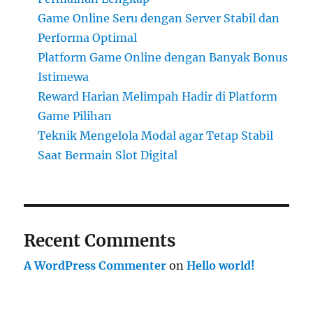
Game Online Seru dengan Server Stabil dan
Performa Optimal
Platform Game Online dengan Banyak Bonus
Istimewa
Reward Harian Melimpah Hadir di Platform
Game Pilihan
Teknik Mengelola Modal agar Tetap Stabil
Saat Bermain Slot Digital
Recent Comments
A WordPress Commenter
on
Hello world!