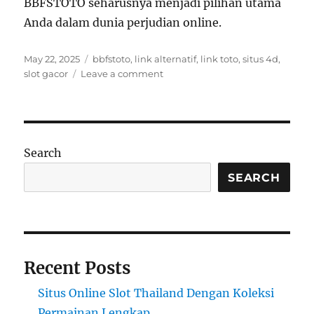
BBFSTOTO seharusnya menjadi pilihan utama
Anda dalam dunia perjudian online.
Posted
Tags
May 22, 2025
bbfstoto
,
link alternatif
,
link toto
,
situs 4d
,
on
on
slot gacor
Leave a comment
BBFSTOTO
Hadiah
1
Miliar
Menanti
Search
SEARCH
Recent Posts
Situs Online Slot Thailand Dengan Koleksi
Permainan Lengkap