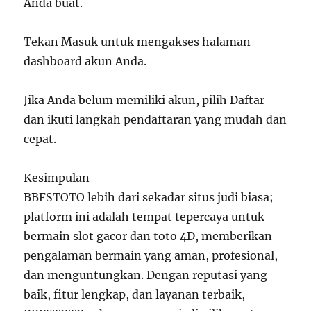
Anda buat.
Tekan Masuk untuk mengakses halaman
dashboard akun Anda.
Jika Anda belum memiliki akun, pilih Daftar
dan ikuti langkah pendaftaran yang mudah dan
cepat.
Kesimpulan
BBFSTOTO lebih dari sekadar situs judi biasa;
platform ini adalah tempat tepercaya untuk
bermain slot gacor dan toto 4D, memberikan
pengalaman bermain yang aman, profesional,
dan menguntungkan. Dengan reputasi yang
baik, fitur lengkap, dan layanan terbaik,