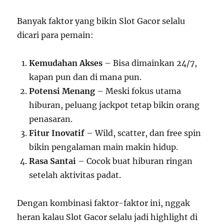
Banyak faktor yang bikin Slot Gacor selalu
dicari para pemain:
Kemudahan Akses
– Bisa dimainkan 24/7,
kapan pun dan di mana pun.
Potensi Menang
– Meski fokus utama
hiburan, peluang jackpot tetap bikin orang
penasaran.
Fitur Inovatif
– Wild, scatter, dan free spin
bikin pengalaman main makin hidup.
Rasa Santai
– Cocok buat hiburan ringan
setelah aktivitas padat.
Dengan kombinasi faktor-faktor ini, nggak
heran kalau Slot Gacor selalu jadi highlight di