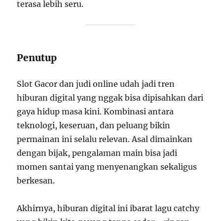
terasa lebih seru.
Penutup
Slot Gacor dan judi online udah jadi tren
hiburan digital yang nggak bisa dipisahkan dari
gaya hidup masa kini. Kombinasi antara
teknologi, keseruan, dan peluang bikin
permainan ini selalu relevan. Asal dimainkan
dengan bijak, pengalaman main bisa jadi
momen santai yang menyenangkan sekaligus
berkesan.
Akhirnya, hiburan digital ini ibarat lagu catchy