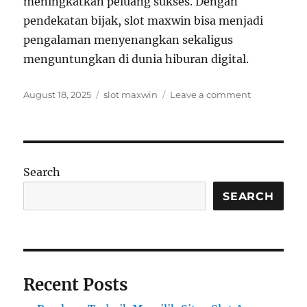
meningkatkan peluang sukses. Dengan
pendekatan bijak, slot maxwin bisa menjadi
pengalaman menyenangkan sekaligus
menguntungkan di dunia hiburan digital.
Posted
Tags
on
August 18, 2025
slot maxwin
Leave a comment
on
Strategi
Efektif
Meraih
Kemenanga
dalam
Search
Permainan
Slot
SEARCH
Maxwin
Online
Recent Posts