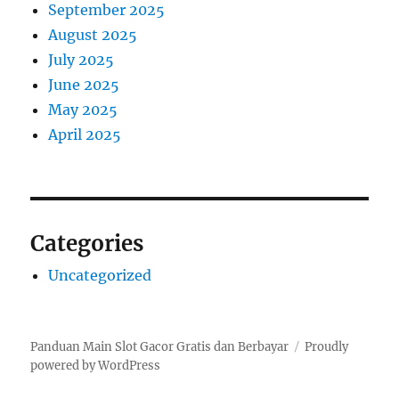
September 2025
August 2025
July 2025
June 2025
May 2025
April 2025
Categories
Uncategorized
Panduan Main Slot Gacor Gratis dan Berbayar
Proudly
powered by WordPress