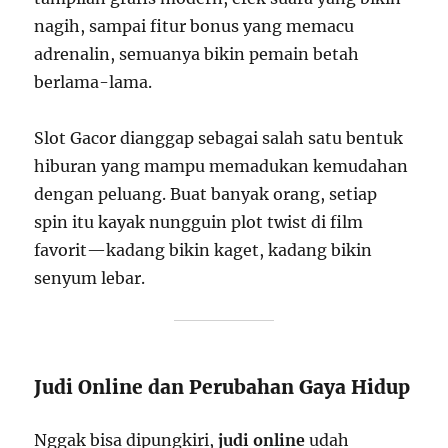
nagih, sampai fitur bonus yang memacu
adrenalin, semuanya bikin pemain betah
berlama-lama.
Slot Gacor dianggap sebagai salah satu bentuk
hiburan yang mampu memadukan kemudahan
dengan peluang. Buat banyak orang, setiap
spin itu kayak nungguin plot twist di film
favorit—kadang bikin kaget, kadang bikin
senyum lebar.
Judi Online dan Perubahan Gaya Hidup
Nggak bisa dipungkiri,
judi online
udah