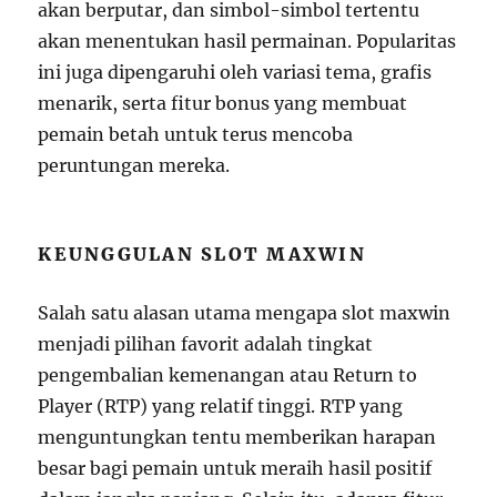
akan berputar, dan simbol-simbol tertentu
akan menentukan hasil permainan. Popularitas
ini juga dipengaruhi oleh variasi tema, grafis
menarik, serta fitur bonus yang membuat
pemain betah untuk terus mencoba
peruntungan mereka.
KEUNGGULAN SLOT MAXWIN
Salah satu alasan utama mengapa slot maxwin
menjadi pilihan favorit adalah tingkat
pengembalian kemenangan atau Return to
Player (RTP) yang relatif tinggi. RTP yang
menguntungkan tentu memberikan harapan
besar bagi pemain untuk meraih hasil positif