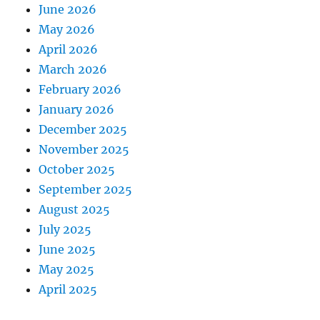
June 2026
May 2026
April 2026
March 2026
February 2026
January 2026
December 2025
November 2025
October 2025
September 2025
August 2025
July 2025
June 2025
May 2025
April 2025