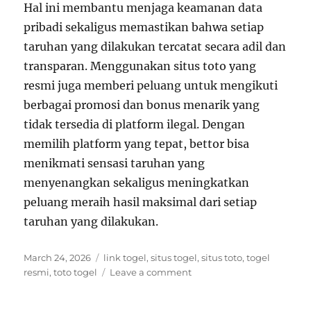
Hal ini membantu menjaga keamanan data
pribadi sekaligus memastikan bahwa setiap
taruhan yang dilakukan tercatat secara adil dan
transparan. Menggunakan situs toto yang
resmi juga memberi peluang untuk mengikuti
berbagai promosi dan bonus menarik yang
tidak tersedia di platform ilegal. Dengan
memilih platform yang tepat, bettor bisa
menikmati sensasi taruhan yang
menyenangkan sekaligus meningkatkan
peluang meraih hasil maksimal dari setiap
taruhan yang dilakukan.
Posted
Tags
March 24, 2026
link togel
,
situs togel
,
situs toto
,
togel
on
on
resmi
,
toto togel
Leave a comment
Tingkatkan
Hasil