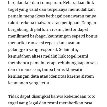
berjalan fair dan transparan. Keberadaan link
togel yang valid dan terpercaya memudahkan
pemain mengakses berbagai penawaran tanpa
takut terkena malware atau penipuan. Dengan
bergabung di platform resmi, bettor dapat
menikmati berbagai keuntungan seperti bonus
menarik, transaksi cepat, dan layanan
pelanggan yang responsif. Selain itu,
kemudahan akses melalui link togel resmi
membantu pemain tetap terhubung kapan saja
dan di mana saja, tanpa harus khawatir
kehilangan data atau identitas karena sistem
keamanan yang ketat.
Tidak dapat disangkal bahwa keberadaan toto
togel yang legal dan resmi memberikan rasa