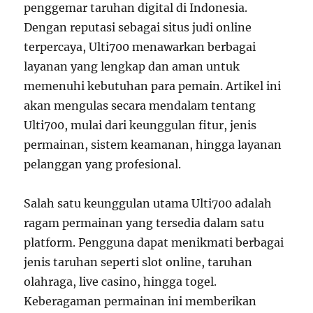
penggemar taruhan digital di Indonesia.
Dengan reputasi sebagai situs judi online
terpercaya, Ulti700 menawarkan berbagai
layanan yang lengkap dan aman untuk
memenuhi kebutuhan para pemain. Artikel ini
akan mengulas secara mendalam tentang
Ulti700, mulai dari keunggulan fitur, jenis
permainan, sistem keamanan, hingga layanan
pelanggan yang profesional.
Salah satu keunggulan utama Ulti700 adalah
ragam permainan yang tersedia dalam satu
platform. Pengguna dapat menikmati berbagai
jenis taruhan seperti slot online, taruhan
olahraga, live casino, hingga togel.
Keberagaman permainan ini memberikan