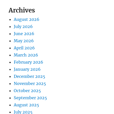
Archives
August 2026
July 2026
June 2026
May 2026
April 2026
March 2026
February 2026
January 2026
December 2025
November 2025
October 2025
September 2025
August 2025
July 2025