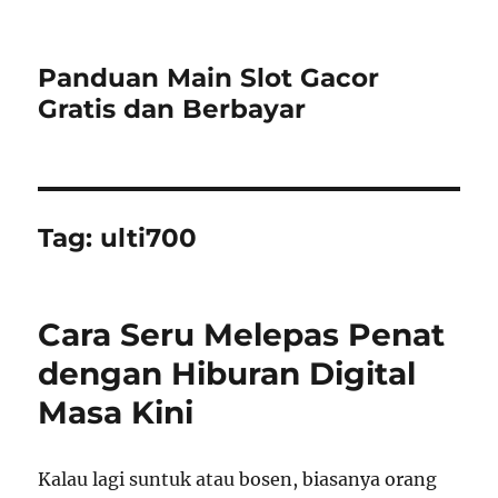
Panduan Main Slot Gacor
Gratis dan Berbayar
Tag:
ulti700
Cara Seru Melepas Penat
dengan Hiburan Digital
Masa Kini
Kalau lagi suntuk atau bosen, biasanya orang