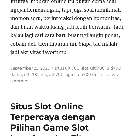
Intinya, hiburan online itu bukan cuma soal
ngejar kemenangan, tapi juga soal menikmati
momen seru, berinteraksi dengan komunitas,
dan bikin waktu luang jadi lebih berwarna. Jadi,
kalau lagi cari cara baru buat ngilangin penat,
cobain deh tren hiburan ini. Siapa tau malah
jadi aktivitas favoritmu.
Posted
Tags
September 20, 2025
situs ulti700
,
slot
,
ulti700
,
ulti700
on
daftar
,
ulti700 link
,
ulti700 login
,
ulti700 slot
Leave a
on
comment
Cara
Seru
Melepas
Situs Slot Online
Penat
dengan
Terpercaya dengan
Hiburan
Pilihan Game Slot
Digital
Masa