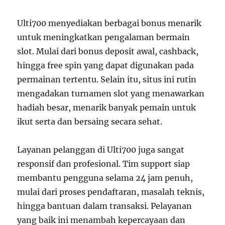
Ulti700 menyediakan berbagai bonus menarik
untuk meningkatkan pengalaman bermain
slot. Mulai dari bonus deposit awal, cashback,
hingga free spin yang dapat digunakan pada
permainan tertentu. Selain itu, situs ini rutin
mengadakan turnamen slot yang menawarkan
hadiah besar, menarik banyak pemain untuk
ikut serta dan bersaing secara sehat.
Layanan pelanggan di Ulti700 juga sangat
responsif dan profesional. Tim support siap
membantu pengguna selama 24 jam penuh,
mulai dari proses pendaftaran, masalah teknis,
hingga bantuan dalam transaksi. Pelayanan
yang baik ini menambah kepercayaan dan