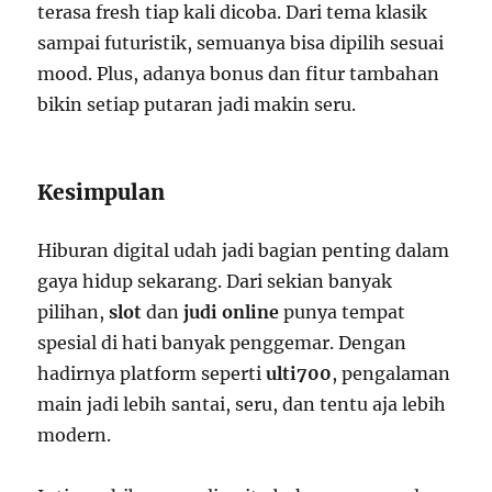
terasa fresh tiap kali dicoba. Dari tema klasik
sampai futuristik, semuanya bisa dipilih sesuai
mood. Plus, adanya bonus dan fitur tambahan
bikin setiap putaran jadi makin seru.
Kesimpulan
Hiburan digital udah jadi bagian penting dalam
gaya hidup sekarang. Dari sekian banyak
pilihan,
slot
dan
judi online
punya tempat
spesial di hati banyak penggemar. Dengan
hadirnya platform seperti
ulti700
, pengalaman
main jadi lebih santai, seru, dan tentu aja lebih
modern.