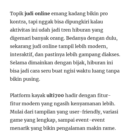
Topik
judi online
emang kadang bikin pro
kontra, tapi nggak bisa dipungkiri kalau
aktivitas ini udah jadi tren hiburan yang
digemari banyak orang. Bedanya dengan dulu,
sekarang judi online tampil lebih modern,
interaktif, dan pastinya lebih gampang diakses.
Selama dimainkan dengan bijak, hiburan ini
bisa jadi cara seru buat ngisi waktu luang tanpa
bikin pusing.
Platform kayak
ulti700
hadir dengan fitur-
fitur modern yang ngasih kenyamanan lebih.
Mulai dari tampilan yang user-friendly, variasi
game yang lengkap, sampai event-event
menarik yang bikin pengalaman makin rame.