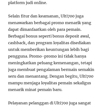
platform judi online.
Selain fitur dan keamanan, Ulti700 juga
menawarkan berbagai promo menarik yang
dapat dimanfaatkan oleh para pemain.
Berbagai bonus seperti bonus deposit awal,
cashback, dan program loyalitas disediakan
untuk memberikan keuntungan lebih bagi
pengguna. Promo-promo ini tidak hanya
meningkatkan peluang kemenangan, tetapi
juga membuat pengalaman bermain semakin
seru dan menantang. Dengan begitu, Ulti700
mampu menjaga loyalitas pemain sekaligus
menarik minat pemain baru.
Pelayanan pelanggan di Ulti700 juga sangat