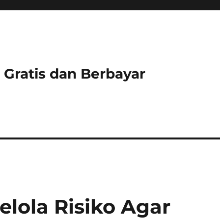
 Gratis dan Berbayar
elola Risiko Agar