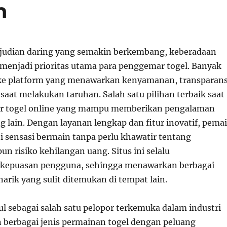
n
judian daring yang semakin berkembang, keberadaan
a menjadi prioritas utama para penggemar togel. Banyak
ke platform yang menawarkan kenyamanan, transparans
saat melakukan taruhan. Salah satu pilihan terbaik saat
dar togel online yang mampu memberikan pengalaman
g lain. Dengan layanan lengkap dan fitur inovatif, pema
 sensasi bermain tanpa perlu khawatir tentang
 risiko kehilangan uang. Situs ini selalu
epuasan pengguna, sehingga menawarkan berbagai
rik yang sulit ditemukan di tempat lain.
 sebagai salah satu pelopor terkemuka dalam industri
 berbagai jenis permainan togel dengan peluang