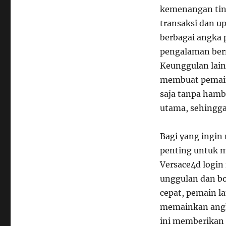
kemenangan ting
transaksi dan u
berbagai angka p
pengalaman ber
Keunggulan lain
membuat pemain
saja tanpa hamb
utama, sehingga
Bagi yang ingin
penting untuk m
Versace4d login
unggulan dan bo
cepat, pemain l
memainkan angka
ini memberikan