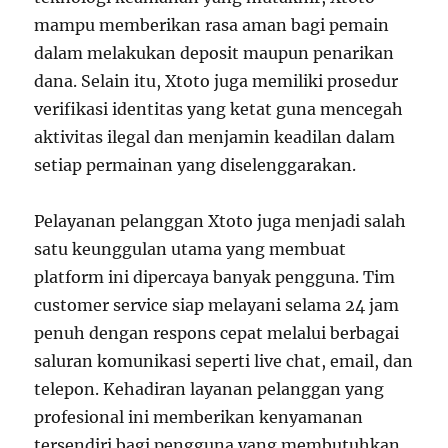
mampu memberikan rasa aman bagi pemain
dalam melakukan deposit maupun penarikan
dana. Selain itu, Xtoto juga memiliki prosedur
verifikasi identitas yang ketat guna mencegah
aktivitas ilegal dan menjamin keadilan dalam
setiap permainan yang diselenggarakan.
Pelayanan pelanggan Xtoto juga menjadi salah
satu keunggulan utama yang membuat
platform ini dipercaya banyak pengguna. Tim
customer service siap melayani selama 24 jam
penuh dengan respons cepat melalui berbagai
saluran komunikasi seperti live chat, email, dan
telepon. Kehadiran layanan pelanggan yang
profesional ini memberikan kenyamanan
tersendiri bagi pengguna yang membutuhkan