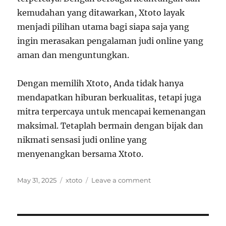
kemudahan yang ditawarkan, Xtoto layak
menjadi pilihan utama bagi siapa saja yang
ingin merasakan pengalaman judi online yang
aman dan menguntungkan.
Dengan memilih Xtoto, Anda tidak hanya
mendapatkan hiburan berkualitas, tetapi juga
mitra terpercaya untuk mencapai kemenangan
maksimal. Tetaplah bermain dengan bijak dan
nikmati sensasi judi online yang
menyenangkan bersama Xtoto.
Posted
Tags
on
May 31, 2025
xtoto
Leave a comment
on
Xtoto:
Platform
Judi
Online