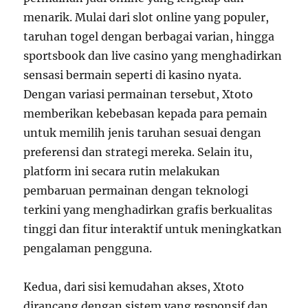
menarik. Mulai dari slot online yang populer,
taruhan togel dengan berbagai varian, hingga
sportsbook dan live casino yang menghadirkan
sensasi bermain seperti di kasino nyata.
Dengan variasi permainan tersebut, Xtoto
memberikan kebebasan kepada para pemain
untuk memilih jenis taruhan sesuai dengan
preferensi dan strategi mereka. Selain itu,
platform ini secara rutin melakukan
pembaruan permainan dengan teknologi
terkini yang menghadirkan grafis berkualitas
tinggi dan fitur interaktif untuk meningkatkan
pengalaman pengguna.
Kedua, dari sisi kemudahan akses, Xtoto
dirancang dengan sistem yang responsif dan