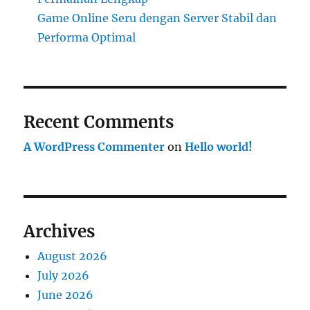
Game Online Seru dengan Server Stabil dan
Performa Optimal
Recent Comments
A WordPress Commenter
on
Hello world!
Archives
August 2026
July 2026
June 2026