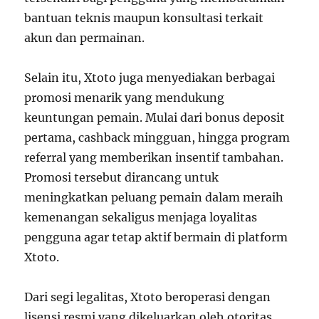
bantuan teknis maupun konsultasi terkait
akun dan permainan.
Selain itu, Xtoto juga menyediakan berbagai
promosi menarik yang mendukung
keuntungan pemain. Mulai dari bonus deposit
pertama, cashback mingguan, hingga program
referral yang memberikan insentif tambahan.
Promosi tersebut dirancang untuk
meningkatkan peluang pemain dalam meraih
kemenangan sekaligus menjaga loyalitas
pengguna agar tetap aktif bermain di platform
Xtoto.
Dari segi legalitas, Xtoto beroperasi dengan
lisensi resmi yang dikeluarkan oleh otoritas