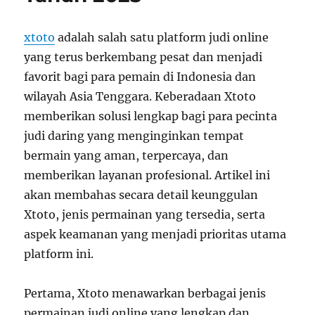
xtoto
adalah salah satu platform judi online
yang terus berkembang pesat dan menjadi
favorit bagi para pemain di Indonesia dan
wilayah Asia Tenggara. Keberadaan Xtoto
memberikan solusi lengkap bagi para pecinta
judi daring yang menginginkan tempat
bermain yang aman, terpercaya, dan
memberikan layanan profesional. Artikel ini
akan membahas secara detail keunggulan
Xtoto, jenis permainan yang tersedia, serta
aspek keamanan yang menjadi prioritas utama
platform ini.
Pertama, Xtoto menawarkan berbagai jenis
permainan judi online yang lengkap dan