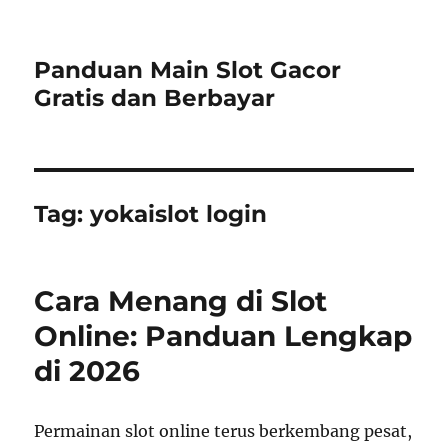
Panduan Main Slot Gacor
Gratis dan Berbayar
Tag:
yokaislot login
Cara Menang di Slot
Online: Panduan Lengkap
di 2026
Permainan slot online terus berkembang pesat,