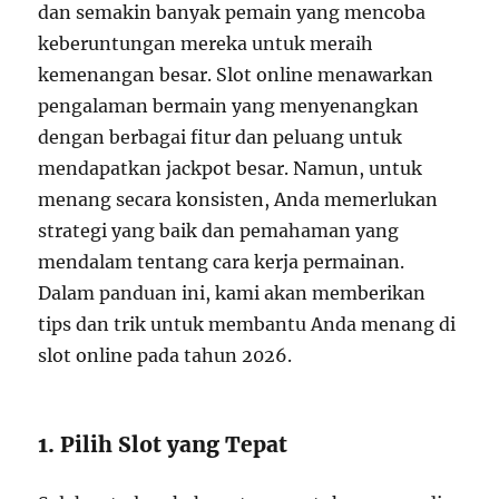
dan semakin banyak pemain yang mencoba
keberuntungan mereka untuk meraih
kemenangan besar. Slot online menawarkan
pengalaman bermain yang menyenangkan
dengan berbagai fitur dan peluang untuk
mendapatkan jackpot besar. Namun, untuk
menang secara konsisten, Anda memerlukan
strategi yang baik dan pemahaman yang
mendalam tentang cara kerja permainan.
Dalam panduan ini, kami akan memberikan
tips dan trik untuk membantu Anda menang di
slot online pada tahun 2026.
1. Pilih Slot yang Tepat