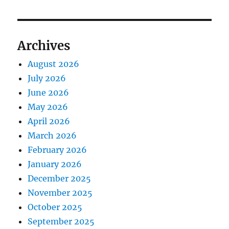
Archives
August 2026
July 2026
June 2026
May 2026
April 2026
March 2026
February 2026
January 2026
December 2025
November 2025
October 2025
September 2025