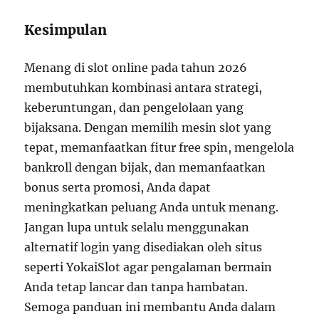
Kesimpulan
Menang di slot online pada tahun 2026
membutuhkan kombinasi antara strategi,
keberuntungan, dan pengelolaan yang
bijaksana. Dengan memilih mesin slot yang
tepat, memanfaatkan fitur free spin, mengelola
bankroll dengan bijak, dan memanfaatkan
bonus serta promosi, Anda dapat
meningkatkan peluang Anda untuk menang.
Jangan lupa untuk selalu menggunakan
alternatif login yang disediakan oleh situs
seperti YokaiSlot agar pengalaman bermain
Anda tetap lancar dan tanpa hambatan.
Semoga panduan ini membantu Anda dalam