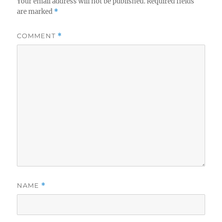
Your email address will not be published.
Required fields
are marked
*
COMMENT
*
NAME
*