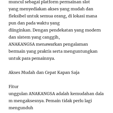
muncul sebagai platform permainan slot
yang menyediakan akses yang mudah dan
fleksibel untuk semua orang, di lokasi mana
pun dan pada waktu yang
diinginkan. Dengan pendekatan yang modern
dan sistem yang canggih,
ANAKANGSA menawarkan pengalaman
bermain yang praktis serta menguntungkan
untuk para pemainnya.
Akses Mudah dan Cepat Kapan Saja
Fitur
unggulan ANAKANGSA adalah kemudahan dala
m mengaksesnya. Pemain tidak perlu lagi
mengunduh