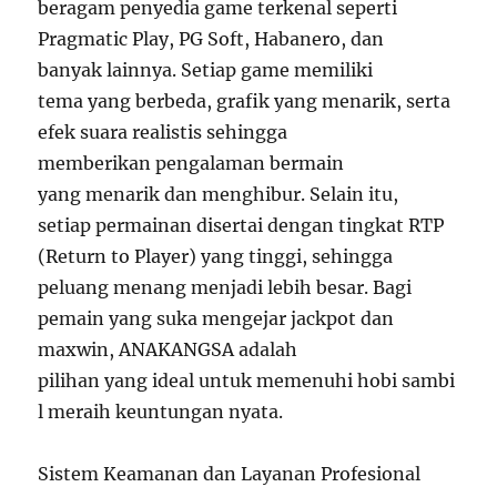
beragam penyedia game terkenal seperti
Pragmatic Play, PG Soft, Habanero, dan
banyak lainnya. Setiap game memiliki
tema yang berbeda, grafik yang menarik, serta
efek suara realistis sehingga
memberikan pengalaman bermain
yang menarik dan menghibur. Selain itu,
setiap permainan disertai dengan tingkat RTP
(Return to Player) yang tinggi, sehingga
peluang menang menjadi lebih besar. Bagi
pemain yang suka mengejar jackpot dan
maxwin, ANAKANGSA adalah
pilihan yang ideal untuk memenuhi hobi sambi
l meraih keuntungan nyata.
Sistem Keamanan dan Layanan Profesional