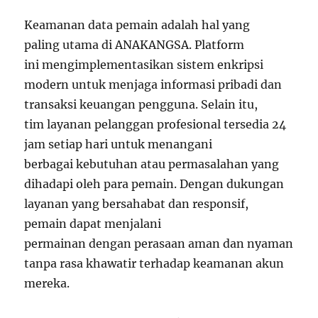
Keamanan data pemain adalah hal yang
paling utama di ANAKANGSA. Platform
ini mengimplementasikan sistem enkripsi
modern untuk menjaga informasi pribadi dan
transaksi keuangan pengguna. Selain itu,
tim layanan pelanggan profesional tersedia 24
jam setiap hari untuk menangani
berbagai kebutuhan atau permasalahan yang
dihadapi oleh para pemain. Dengan dukungan
layanan yang bersahabat dan responsif,
pemain dapat menjalani
permainan dengan perasaan aman dan nyaman
tanpa rasa khawatir terhadap keamanan akun
mereka.