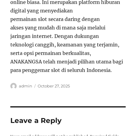
online biasa. Ini merupakan platform hiburan
digital yang menyediakan
permainan slot secara daring dengan
akses yang mudah di mana saja melalui
jaringan internet. Dengan dukungan
teknologi canggih, keamanan yang terjamin,
serta opsi permainan berkualitas,
ANAKANGSA telah menjadi pilihan utama bagi
para penggemar slot di seluruh Indonesia.
Author
Posted
admin
October 27, 2025
on
Leave a Reply