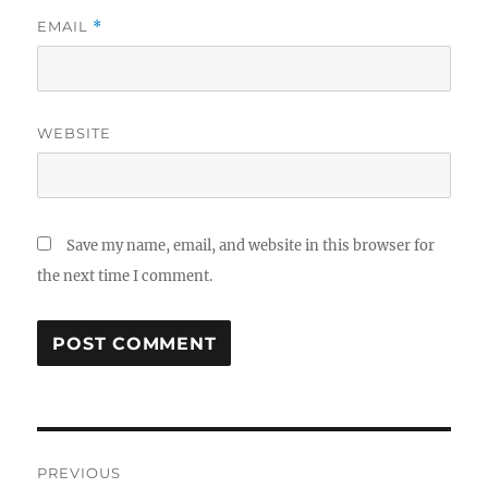
EMAIL
*
WEBSITE
Save my name, email, and website in this browser for
the next time I comment.
Post
PREVIOUS