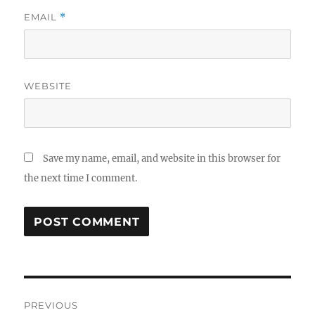
EMAIL
*
WEBSITE
Save my name, email, and website in this browser for
the next time I comment.
Post
PREVIOUS