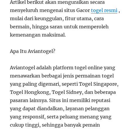
Artikel berikut akan menguraikan secara
menyeluruh mengenai situs Gacor
togel resmi
,
mulai dari keunggulan, fitur utama, cara
bermain, hingga saran untuk memperoleh
kemenangan maksimal.
Apa Itu Aviantogel?
Aviantogel adalah platform togel online yang
menawarkan berbagai jenis permainan togel
yang paling digemari, seperti Togel Singapore,
Togel Hongkong, Togel Sidney, dan beberapa
pasaran lainnya. Situs ini memiliki reputasi
yang dapat diandalkan, layanan pelanggan
yang responsif, serta peluang menang yang
cukup tinggi, sehingga banyak pemain