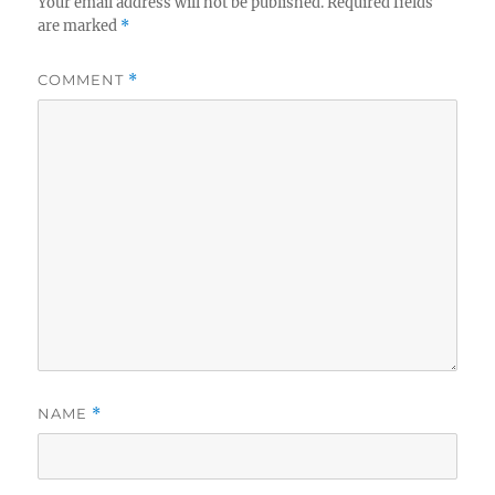
Your email address will not be published.
Required fields
are marked
*
COMMENT
*
NAME
*