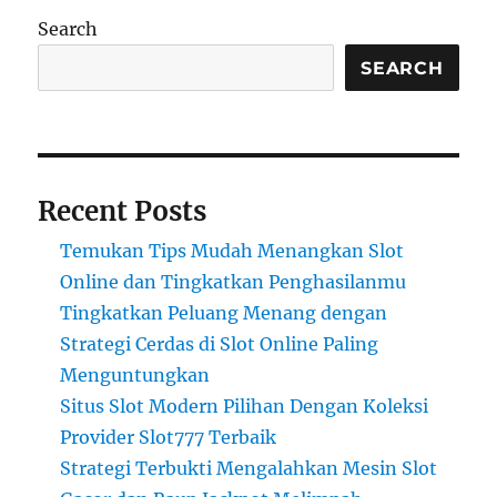
Search
SEARCH
Recent Posts
Temukan Tips Mudah Menangkan Slot
Online dan Tingkatkan Penghasilanmu
Tingkatkan Peluang Menang dengan
Strategi Cerdas di Slot Online Paling
Menguntungkan
Situs Slot Modern Pilihan Dengan Koleksi
Provider Slot777 Terbaik
Strategi Terbukti Mengalahkan Mesin Slot