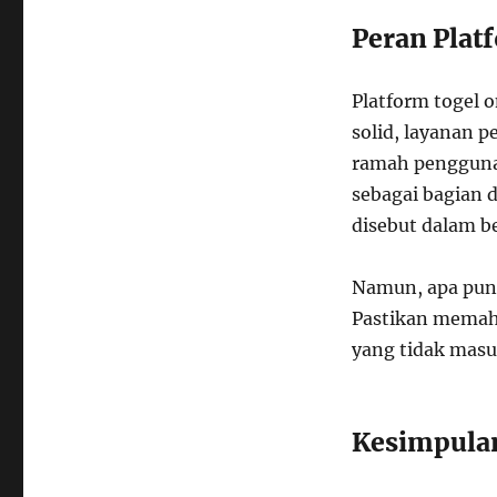
Peran Pla
Platform togel 
solid, layanan 
ramah pengguna
sebagai bagian d
disebut dalam 
Namun, apa pun 
Pastikan memaha
yang tidak masu
Kesimpula