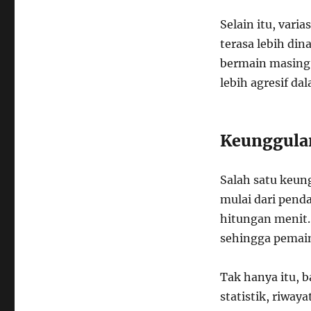
Selain itu, vari
terasa lebih din
bermain masing
lebih agresif d
Keunggulan
Salah satu keung
mulai dari pend
hitungan menit. 
sehingga pemain
Tak hanya itu, 
statistik, riwaya