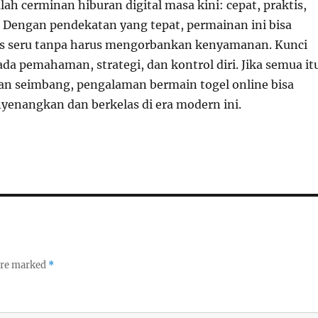
lah cerminan hiburan digital masa kini: cepat, praktis,
Dengan pendekatan yang tepat, permainan ini bisa
as seru tanpa harus mengorbankan kenyamanan. Kunci
da pemahaman, strategi, dan kontrol diri. Jika semua it
an seimbang, pengalaman bermain togel online bisa
nyenangkan dan berkelas di era modern ini.
 are marked
*