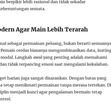
 berpikir lebih rasional dan tidak sekadar
eberuntungan semata.
odern Agar Main Lebih Terarah
enal sebagai permainan peluang, bukan berarti semuany
. Pemain cerdas biasanya mengombinasikan data, insting
modal. Langkah awal yang penting adalah memahami
dan tidak terpancing emosi saat mengalami kekalahan.
et harian juga sangat disarankan. Dengan batas yang
isa tetap menikmati permainan tanpa merasa tertekan. D
isiplin menjadi kunci agar pengalaman bermain tetap
ntrol.