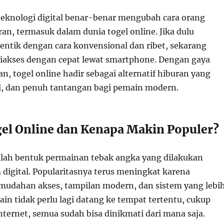
knologi digital benar-benar mengubah cara orang
an, termasuk dalam dunia togel online. Jika dulu
dentik dengan cara konvensional dan ribet, sekarang
iakses dengan cepat lewat smartphone. Dengan gaya
an, togel online hadir sebagai alternatif hiburan yang
bel, dan penuh tantangan bagi pemain modern.
gel Online dan Kenapa Makin Populer?
alah bentuk permainan tebak angka yang dilakukan
 digital. Popularitasnya terus meningkat karena
udahan akses, tampilan modern, dan sistem yang lebi
in tidak perlu lagi datang ke tempat tertentu, cukup
nternet, semua sudah bisa dinikmati dari mana saja.