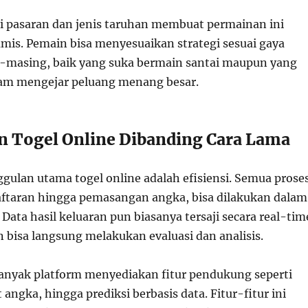
asi pasaran dan jenis taruhan membuat permainan ini
amis. Pemain bisa menyesuaikan strategi sesuai gaya
-masing, baik yang suka bermain santai maupun yang
alam mengejar peluang menang besar.
 Togel Online Dibanding Cara Lama
gulan utama togel online adalah efisiensi. Semua proses
aftaran hingga pemasangan angka, bisa dilakukan dalam
Data hasil keluaran pun biasanya tersaji secara real-tim
 bisa langsung melakukan evaluasi dan analisis.
banyak platform menyediakan fitur pendukung seperti
t angka, hingga prediksi berbasis data. Fitur-fitur ini