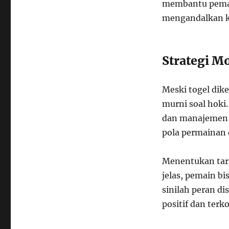
membantu pemain
mengandalkan k
Strategi M
Meski togel dik
murni soal hoki
dan manajemen 
pola permainan 
Menentukan targ
jelas, pemain b
sinilah peran d
positif dan terko