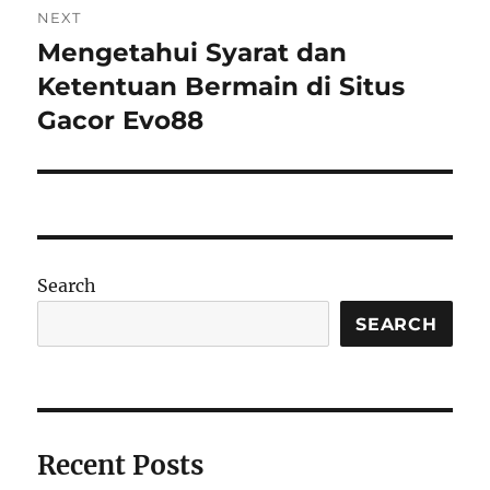
NEXT
Mengetahui Syarat dan
Next
post:
Ketentuan Bermain di Situs
Gacor Evo88
Search
SEARCH
Recent Posts