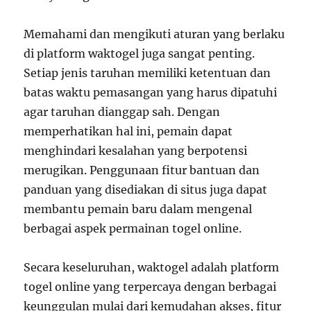
Memahami dan mengikuti aturan yang berlaku
di platform waktogel juga sangat penting.
Setiap jenis taruhan memiliki ketentuan dan
batas waktu pemasangan yang harus dipatuhi
agar taruhan dianggap sah. Dengan
memperhatikan hal ini, pemain dapat
menghindari kesalahan yang berpotensi
merugikan. Penggunaan fitur bantuan dan
panduan yang disediakan di situs juga dapat
membantu pemain baru dalam mengenal
berbagai aspek permainan togel online.
Secara keseluruhan, waktogel adalah platform
togel online yang terpercaya dengan berbagai
keunggulan mulai dari kemudahan akses, fitur