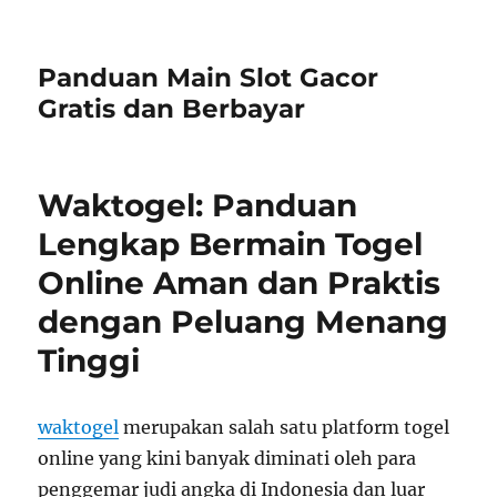
Panduan Main Slot Gacor
Gratis dan Berbayar
Waktogel: Panduan
Lengkap Bermain Togel
Online Aman dan Praktis
dengan Peluang Menang
Tinggi
waktogel
merupakan salah satu platform togel
online yang kini banyak diminati oleh para
penggemar judi angka di Indonesia dan luar