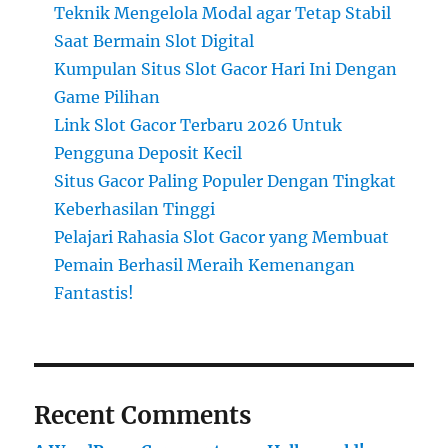
Teknik Mengelola Modal agar Tetap Stabil
Saat Bermain Slot Digital
Kumpulan Situs Slot Gacor Hari Ini Dengan
Game Pilihan
Link Slot Gacor Terbaru 2026 Untuk
Pengguna Deposit Kecil
Situs Gacor Paling Populer Dengan Tingkat
Keberhasilan Tinggi
Pelajari Rahasia Slot Gacor yang Membuat
Pemain Berhasil Meraih Kemenangan
Fantastis!
Recent Comments