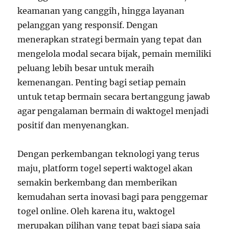
keamanan yang canggih, hingga layanan
pelanggan yang responsif. Dengan
menerapkan strategi bermain yang tepat dan
mengelola modal secara bijak, pemain memiliki
peluang lebih besar untuk meraih
kemenangan. Penting bagi setiap pemain
untuk tetap bermain secara bertanggung jawab
agar pengalaman bermain di waktogel menjadi
positif dan menyenangkan.
Dengan perkembangan teknologi yang terus
maju, platform togel seperti waktogel akan
semakin berkembang dan memberikan
kemudahan serta inovasi bagi para penggemar
togel online. Oleh karena itu, waktogel
merupakan pilihan yang tepat bagi siapa saja