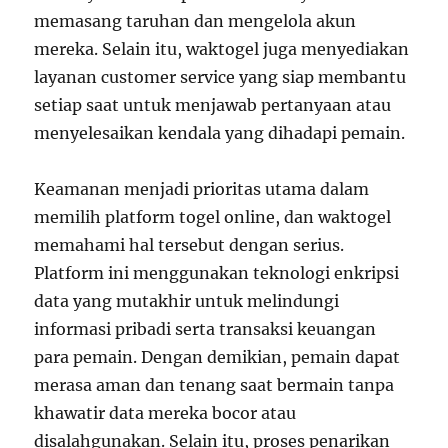
memasang taruhan dan mengelola akun
mereka. Selain itu, waktogel juga menyediakan
layanan customer service yang siap membantu
setiap saat untuk menjawab pertanyaan atau
menyelesaikan kendala yang dihadapi pemain.
Keamanan menjadi prioritas utama dalam
memilih platform togel online, dan waktogel
memahami hal tersebut dengan serius.
Platform ini menggunakan teknologi enkripsi
data yang mutakhir untuk melindungi
informasi pribadi serta transaksi keuangan
para pemain. Dengan demikian, pemain dapat
merasa aman dan tenang saat bermain tanpa
khawatir data mereka bocor atau
disalahgunakan. Selain itu, proses penarikan