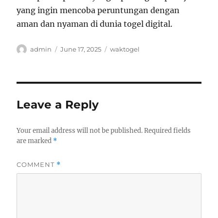
yang ingin mencoba peruntungan dengan
aman dan nyaman di dunia togel digital.
Author
Posted
Tags
admin
June 17, 2025
waktogel
on
Leave a Reply
Your email address will not be published.
Required fields
are marked
*
COMMENT
*