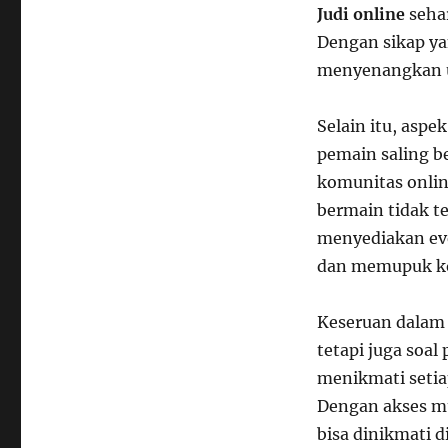
Judi online
sehar
Dengan sikap yan
menyenangkan u
Selain itu, aspe
pemain saling b
komunitas onlin
bermain tidak t
menyediakan ev
dan memupuk ko
Keseruan dalam
tetapi juga soal
menikmati setia
Dengan akses mud
bisa dinikmati d