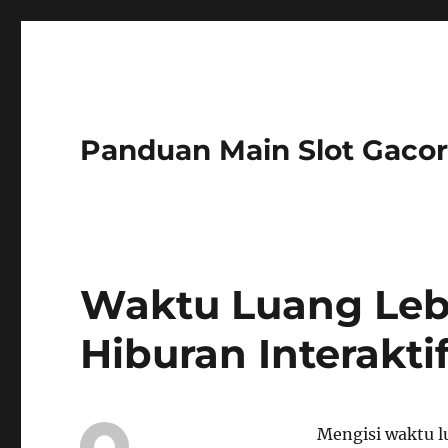
Panduan Main Slot Gacor
Waktu Luang Leb
Hiburan Interakti
Mengisi waktu l