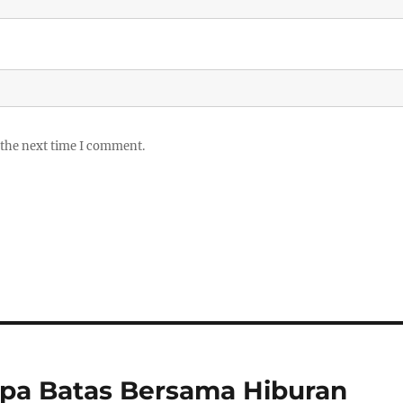
 the next time I comment.
pa Batas Bersama Hiburan