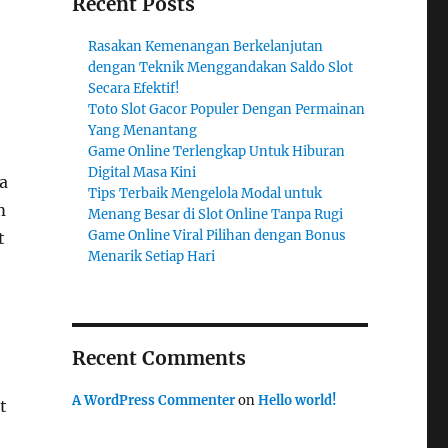
Recent Posts
Rasakan Kemenangan Berkelanjutan
dengan Teknik Menggandakan Saldo Slot
Secara Efektif!
Toto Slot Gacor Populer Dengan Permainan
Yang Menantang
Game Online Terlengkap Untuk Hiburan
Digital Masa Kini
a
Tips Terbaik Mengelola Modal untuk
m
Menang Besar di Slot Online Tanpa Rugi
Game Online Viral Pilihan dengan Bonus
t
Menarik Setiap Hari
Recent Comments
A WordPress Commenter
on
Hello world!
t