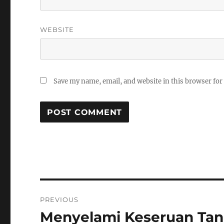
WEBSITE
Save my name, email, and website in this browser for
Post
PREVIOUS
navigation
Menyelami Keseruan Tan
Previous