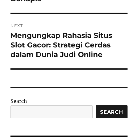
NEXT
Mengungkap Rahasia Situs
Next
post:
Slot Gacor: Strategi Cerdas
dalam Dunia Judi Online
Search
SEARCH