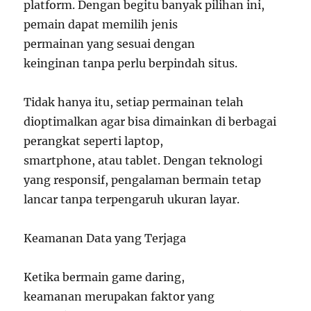
platform. Dengan begitu banyak pilihan ini,
pemain dapat memilih jenis
permainan yang sesuai dengan
keinginan tanpa perlu berpindah situs.
Tidak hanya itu, setiap permainan telah
dioptimalkan agar bisa dimainkan di berbagai
perangkat seperti laptop,
smartphone, atau tablet. Dengan teknologi
yang responsif, pengalaman bermain tetap
lancar tanpa terpengaruh ukuran layar.
Keamanan Data yang Terjaga
Ketika bermain game daring,
keamanan merupakan faktor yang