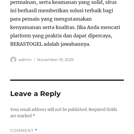
permainan, serta keamanan yang solid, situs
ini berhasil memberikan solusi terbaik bagi
para pemain yang mengutamakan
kenyamanan serta kualitas. Jika Anda mencari
platform yang praktis dan dapat dipercaya,
BERASTOGEL adalah jawabannya.
Author
Posted
admin
November 19, 2025
on
Leave a Reply
Your email address will not be published.
Required fields
are marked
*
COMMENT
*