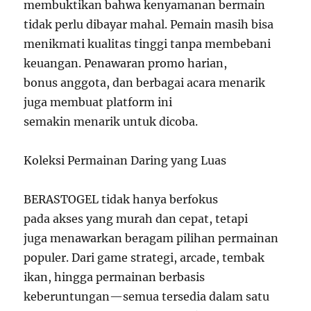
membuktikan bahwa kenyamanan bermain
tidak perlu dibayar mahal. Pemain masih bisa
menikmati kualitas tinggi tanpa membebani
keuangan. Penawaran promo harian,
bonus anggota, dan berbagai acara menarik
juga membuat platform ini
semakin menarik untuk dicoba.
Koleksi Permainan Daring yang Luas
BERASTOGEL tidak hanya berfokus
pada akses yang murah dan cepat, tetapi
juga menawarkan beragam pilihan permainan
populer. Dari game strategi, arcade, tembak
ikan, hingga permainan berbasis
keberuntungan—semua tersedia dalam satu