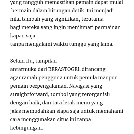
yang tangguh memastikan pemain dapat mulai
bermain dalam hitungan detik. Ini menjadi
nilai tambah yang signifikan, terutama
bagi mereka yang ingin menikmati permainan
kapan saja
tanpa mengalami waktu tunggu yang lama.
Selain itu, tampilan
antarmuka dari BERASTOGEL dirancang
agar ramah pengguna untuk pemula maupun
pemain berpengalaman. Navigasi yang
straightforward, tombol yang terorganisir
dengan baik, dan tata letak menu yang
jelas memudahkan siapa saja untuk memahami
cara menggunakan situs ini tanpa
kebingungan.