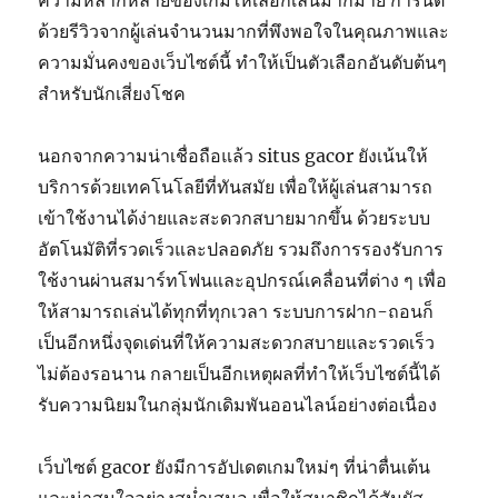
ความหลากหลายของเกมให้เลือกเล่นมากมาย การันตี
ด้วยรีวิวจากผู้เล่นจำนวนมากที่พึงพอใจในคุณภาพและ
ความมั่นคงของเว็บไซต์นี้ ทำให้เป็นตัวเลือกอันดับต้นๆ
สำหรับนักเสี่ยงโชค
นอกจากความน่าเชื่อถือแล้ว situs gacor ยังเน้นให้
บริการด้วยเทคโนโลยีที่ทันสมัย เพื่อให้ผู้เล่นสามารถ
เข้าใช้งานได้ง่ายและสะดวกสบายมากขึ้น ด้วยระบบ
อัตโนมัติที่รวดเร็วและปลอดภัย รวมถึงการรองรับการ
ใช้งานผ่านสมาร์ทโฟนและอุปกรณ์เคลื่อนที่ต่าง ๆ เพื่อ
ให้สามารถเล่นได้ทุกที่ทุกเวลา ระบบการฝาก-ถอนก็
เป็นอีกหนึ่งจุดเด่นที่ให้ความสะดวกสบายและรวดเร็ว
ไม่ต้องรอนาน กลายเป็นอีกเหตุผลที่ทำให้เว็บไซต์นี้ได้
รับความนิยมในกลุ่มนักเดิมพันออนไลน์อย่างต่อเนื่อง
เว็บไซต์ gacor ยังมีการอัปเดตเกมใหม่ๆ ที่น่าตื่นเต้น