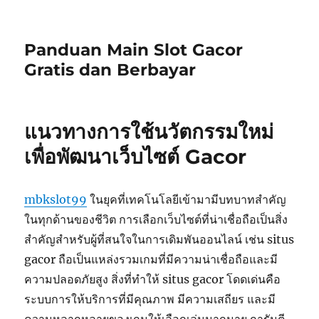
Panduan Main Slot Gacor
Gratis dan Berbayar
แนวทางการใช้นวัตกรรมใหม่
เพื่อพัฒนาเว็บไซต์ Gacor
mbkslot99
ในยุคที่เทคโนโลยีเข้ามามีบทบาทสำคัญ
ในทุกด้านของชีวิต การเลือกเว็บไซต์ที่น่าเชื่อถือเป็นสิ่ง
สำคัญสำหรับผู้ที่สนใจในการเดิมพันออนไลน์ เช่น situs
gacor ถือเป็นแหล่งรวมเกมที่มีความน่าเชื่อถือและมี
ความปลอดภัยสูง สิ่งที่ทำให้ situs gacor โดดเด่นคือ
ระบบการให้บริการที่มีคุณภาพ มีความเสถียร และมี