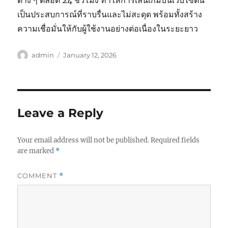
ต่าง ๆ ตลอด 24 ชั่วโมง ทำให้การเล่นเกมบนเว็บไซต์นี้
เป็นประสบการณ์ที่ราบรื่นและไม่สะดุด พร้อมทั้งสร้าง
ความเชื่อมั่นให้กับผู้ใช้งานอย่างต่อเนื่องในระยะยาว
Author
Posted
admin
January 12, 2026
on
Leave a Reply
Your email address will not be published.
Required fields
are marked
*
COMMENT
*