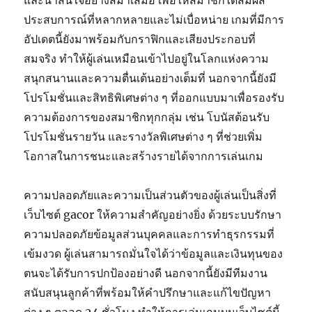
และน่าสนใจอย่างสม่ำเสมอ เพื่อให้สมาชิกได้สัมผัส
ประสบการณ์ที่หลากหลายและไม่เบื่อหน่าย เกมที่มีการ
อัปเดตนี้ยังมาพร้อมกับกราฟิกและเสียงประกอบที่
สมจริง ทำให้ผู้เล่นเหมือนเข้าไปอยู่ในโลกแห่งความ
สนุกสนานและความตื่นเต้นอย่างเต็มที่ นอกจากนี้ยังมี
โปรโมชั่นและสิทธิพิเศษต่าง ๆ ที่ออกแบบมาเพื่อรองรับ
ความต้องการของสมาชิกทุกกลุ่ม เช่น โบนัสต้อนรับ
โปรโมชั่นรายวัน และรางวัลพิเศษต่าง ๆ ที่ช่วยเพิ่ม
โอกาสในการชนะและสร้างรายได้จากการเล่นเกม
ความปลอดภัยและความเป็นส่วนตัวของผู้เล่นเป็นสิ่งที่
เว็บไซต์ gacor ให้ความสำคัญอย่างยิ่ง ด้วยระบบรักษา
ความปลอดภัยข้อมูลส่วนบุคคลและการทำธุรกรรมที่
เข้มงวด ผู้เล่นสามารถมั่นใจได้ว่าข้อมูลและเงินทุนของ
ตนจะได้รับการปกป้องอย่างดี นอกจากนี้ยังมีทีมงาน
สนับสนุนลูกค้าที่พร้อมให้คำปรึกษาและแก้ไขปัญหา