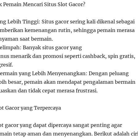
Pemain Mencari Situs Slot Gacor?
 Lebih Tinggi: Situs gacor sering kali dikenal sebagai
mberikan kemenangan rutin, sehingga pemain merasa
 nyaman saat bermain.
elimpah: Banyak situs gacor yang
us menarik dan promosi seperti cashback, spin gratis,
resif.
ermain yang Lebih Menyenangkan: Dengan peluang
bih besar, pemain akan mendapat pengalaman bermain
askan dan tidak cepat merasa frustrasi.
Slot Gacor yang Terpercaya
ot gacor yang dapat dipercaya sangat penting agar
ain tetap aman dan menyenangkan. Berikut adalah cir