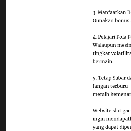
3. Manfaatkan B
Gunakan bonus s
4. Pelajari Pola
Walaupun mesin
tingkat volatil
bermain.
5. Tetap Sabar 
Jangan terburu-
meraih kemenan
Website slot ga
ingin mendapatk
yang dapat dipe