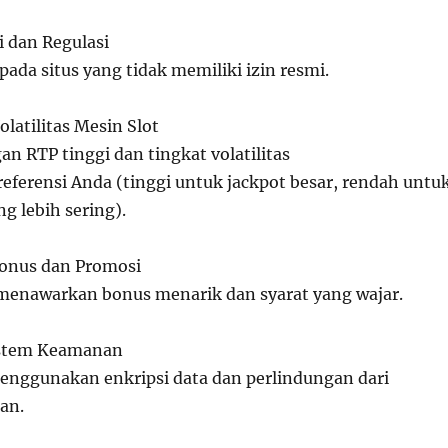
i dan Regulasi
pada situs yang tidak memiliki izin resmi.
latilitas Mesin Slot
an RTP tinggi dan tingkat volatilitas
referensi Anda (tinggi untuk jackpot besar, rendah untu
 lebih sering).
onus dan Promosi
g menawarkan bonus menarik dan syarat yang wajar.
istem Keamanan
menggunakan enkripsi data dan perlindungan dari
an.