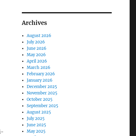
Archives
August 2026
July 2026
June 2026
May 2026
April 2026
March 2026
February 2026
January 2026
December 2025
November 2025
October 2025
September 2025
August 2025
July 2025
June 2025
i-
May 2025