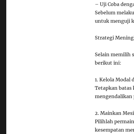
– Uji Coba deng
Sebelum melakuk
untuk menguji ku
Strategi Mening
Selain memilih 
berikut ini:
1. Kelola Modal
Tetapkan batas 
mengendalikan 
2. Mainkan Mes
Pilihlah permai
kesempatan mena