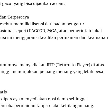
lot gacor yang bisa dijadikan acuan:
 dan Terpercaya
ersebut memiliki lisensi dari badan pengatur
nasional seperti PAGCOR, MGA, atau pemerintah lokal
sensi ini menggaransi keadilan permainan dan keamanan
r umumnya menyediakan RTP (Return to Player) di atas
tinggi menunjukkan peluang menang yang lebih besar
atis
t dipercaya menyediakan opsi demo sehingga
ncoba permainan tanpa risiko kehilangan uang.