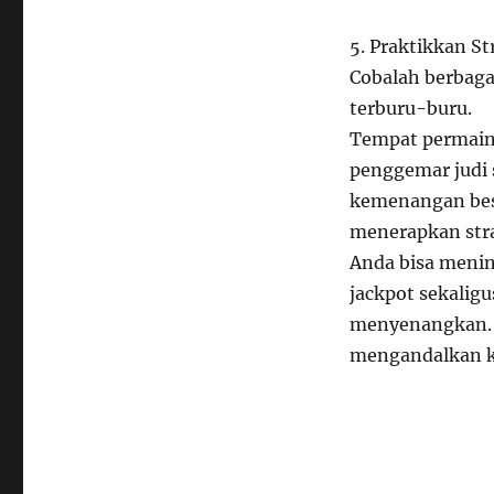
5. Praktikkan S
Cobalah berbaga
terburu-buru.
Tempat permaina
penggemar judi 
kemenangan besa
menerapkan stra
Anda bisa meni
jackpot sekali
menyenangkan. S
mengandalkan k