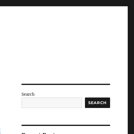
Search
SEARCH
t