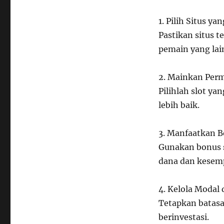
1. Pilih Situs y
Pastikan situs t
pemain yang lai
2. Mainkan Per
Pilihlah slot y
lebih baik.
3. Manfaatkan 
Gunakan bonus s
dana dan kesem
4. Kelola Modal
Tetapkan batasa
berinvestasi.