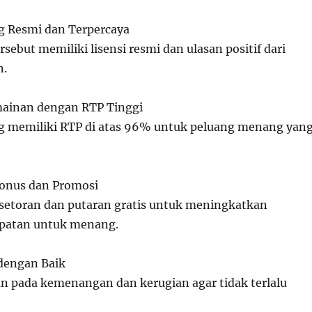
ang Resmi dan Terpercaya
ersebut memiliki lisensi resmi dan ulasan positif dari
n.
mainan dengan RTP Tinggi
ang memiliki RTP di atas 96% untuk peluang menang yan
Bonus dan Promosi
etoran dan putaran gratis untuk meningkatkan
patan untuk menang.
 dengan Baik
n pada kemenangan dan kerugian agar tidak terlalu