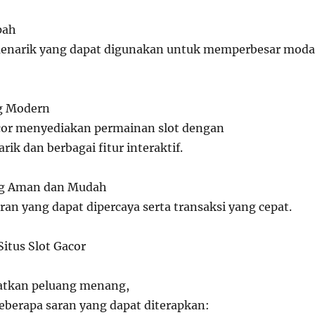
pah
enarik yang dapat digunakan untuk memperbesar moda
ng Modern
cor menyediakan permainan slot dengan
rik dan berbagai fitur interaktif.
ng Aman dan Mudah
an yang dapat dipercaya serta transaksi yang cepat.
itus Slot Gacor
tkan peluang menang,
beberapa saran yang dapat diterapkan: