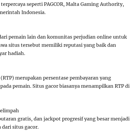
terpercaya seperti PAGCOR, Malta Gaming Authority,
emerintah Indonesia.
dari pemain lain dan komunitas perjudian online untuk
a situs tersebut memiliki reputasi yang baik dan
ar hadiah.
r (RTP) merupakan persentase pembayaran yang
pada pemain. Situs gacor biasanya menampilkan RTP di
Melimpah
utaran gratis, dan jackpot progresif yang besar menjadi
 dari situs gacor.