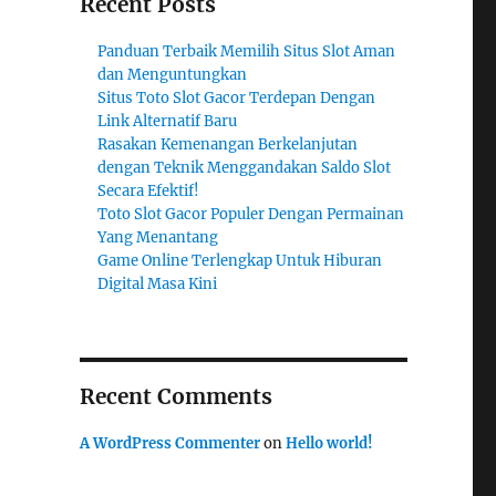
Recent Posts
Panduan Terbaik Memilih Situs Slot Aman
dan Menguntungkan
Situs Toto Slot Gacor Terdepan Dengan
Link Alternatif Baru
Rasakan Kemenangan Berkelanjutan
dengan Teknik Menggandakan Saldo Slot
Secara Efektif!
Toto Slot Gacor Populer Dengan Permainan
Yang Menantang
Game Online Terlengkap Untuk Hiburan
Digital Masa Kini
Recent Comments
A WordPress Commenter
on
Hello world!