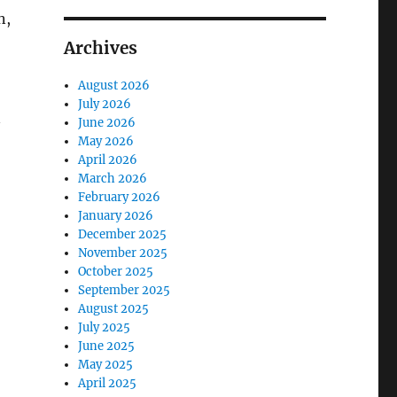
n,
Archives
August 2026
July 2026
n
June 2026
May 2026
April 2026
March 2026
February 2026
January 2026
December 2025
November 2025
October 2025
September 2025
August 2025
July 2025
June 2025
May 2025
April 2025