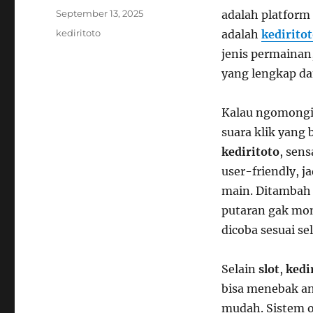
Posted
September 13, 2025
adalah platform
on
Tags
kediritoto
adalah
kedirito
jenis permainan
yang lengkap d
Kalau ngomong
suara klik yang
kediritoto
, sens
user-friendly, j
main. Ditambah l
putaran gak mon
dicoba sesuai sel
Selain
slot
,
kedi
bisa menebak an
mudah. Sistem o