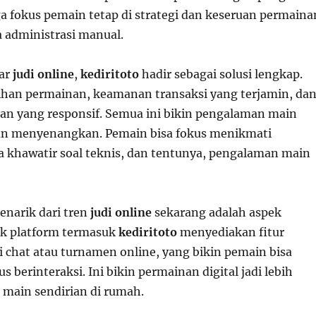
ga fokus pemain tetap di strategi dan keseruan permaina
a administrasi manual.
ar
judi online
,
kediritoto
hadir sebagai solusi lengkap.
lihan permainan, keamanan transaksi yang terjamin, da
an yang responsif. Semua ini bikin pengalaman main
an menyenangkan. Pemain bisa fokus menikmati
 khawatir soal teknis, dan tentunya, pengalaman main
enarik dari tren
judi online
sekarang adalah aspek
ak platform termasuk
kediritoto
menyediakan fitur
ti chat atau turnamen online, yang bikin pemain bisa
s berinteraksi. Ini bikin permainan digital jadi lebih
 main sendirian di rumah.