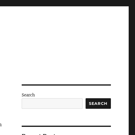
Search
SEARCH
h