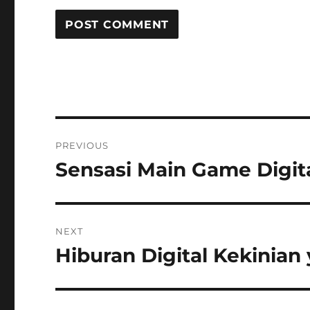
Post
PREVIOUS
navigation
Sensasi Main Game Digit
Previous
post:
NEXT
Hiburan Digital Kekinian
Next
post: