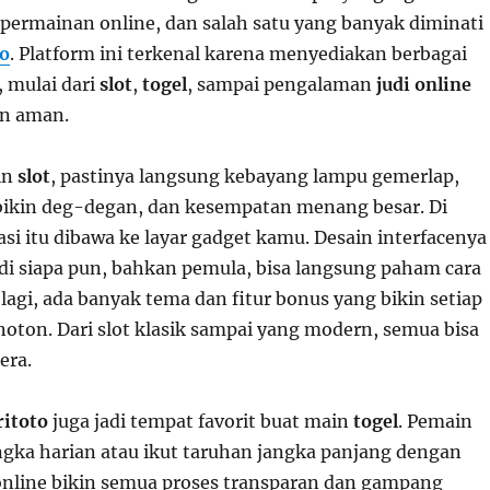
 permainan online, dan salah satu yang banyak diminati
to
. Platform ini terkenal karena menyediakan berbagai
, mulai dari
slot
,
togel
, sampai pengalaman
judi online
an aman.
in
slot
, pastinya langsung kebayang lampu gemerlap,
 bikin deg-degan, dan kesempatan menang besar. Di
asi itu dibawa ke layar gadget kamu. Desain interfacenya
adi siapa pun, bahkan pemula, bisa langsung paham cara
agi, ada banyak tema dan fitur bonus yang bikin setiap
oton. Dari slot klasik sampai yang modern, semua bisa
era.
ritoto
juga jadi tempat favorit buat main
togel
. Pemain
gka harian atau ikut taruhan jangka panjang dengan
nline bikin semua proses transparan dan gampang