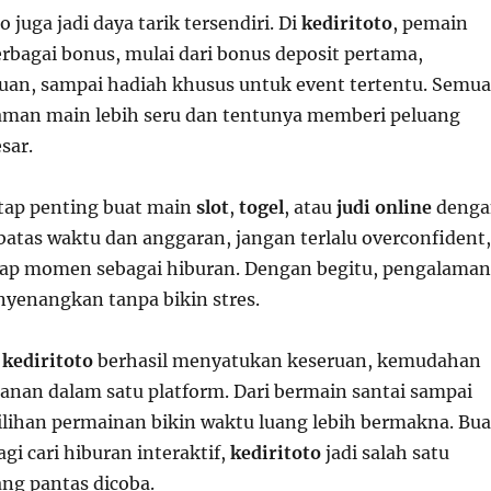
juga jadi daya tarik tersendiri. Di
kediritoto
, pemain
erbagai bonus, mulai dari bonus deposit pertama,
an, sampai hadiah khusus untuk event tertentu. Semua
laman main lebih seru dan tentunya memberi peluang
sar.
etap penting buat main
slot
,
togel
, atau
judi online
denga
batas waktu dan anggaran, jangan terlalu overconfident,
iap momen sebagai hiburan. Dengan begitu, pengalaman
nyenangkan tanpa bikin stres.
,
kediritoto
berhasil menyatukan keseruan, kemudahan
anan dalam satu platform. Dari bermain santai sampai
pilihan permainan bikin waktu luang lebih bermakna. Bua
agi cari hiburan interaktif,
kediritoto
jadi salah satu
yang pantas dicoba.