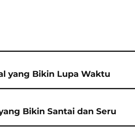
al yang Bikin Lupa Waktu
 yang Bikin Santai dan Seru