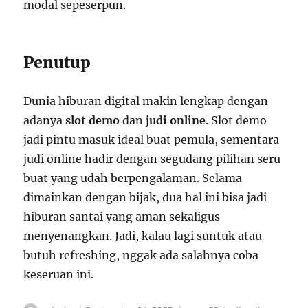
modal sepeserpun.
Penutup
Dunia hiburan digital makin lengkap dengan
adanya
slot demo
dan
judi online
. Slot demo
jadi pintu masuk ideal buat pemula, sementara
judi online hadir dengan segudang pilihan seru
buat yang udah berpengalaman. Selama
dimainkan dengan bijak, dua hal ini bisa jadi
hiburan santai yang aman sekaligus
menyenangkan. Jadi, kalau lagi suntuk atau
butuh refreshing, nggak ada salahnya coba
keseruan ini.