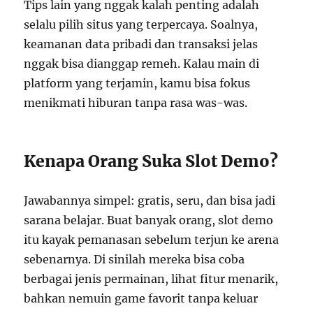
Tips lain yang nggak kalah penting adalah
selalu pilih situs yang terpercaya. Soalnya,
keamanan data pribadi dan transaksi jelas
nggak bisa dianggap remeh. Kalau main di
platform yang terjamin, kamu bisa fokus
menikmati hiburan tanpa rasa was-was.
Kenapa Orang Suka Slot Demo?
Jawabannya simpel: gratis, seru, dan bisa jadi
sarana belajar. Buat banyak orang, slot demo
itu kayak pemanasan sebelum terjun ke arena
sebenarnya. Di sinilah mereka bisa coba
berbagai jenis permainan, lihat fitur menarik,
bahkan nemuin game favorit tanpa keluar