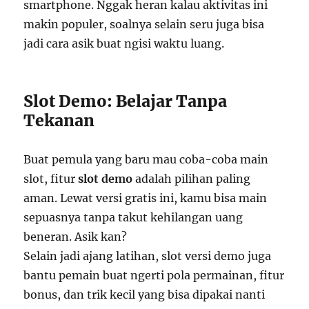
smartphone. Nggak heran kalau aktivitas ini
makin populer, soalnya selain seru juga bisa
jadi cara asik buat ngisi waktu luang.
Slot Demo: Belajar Tanpa
Tekanan
Buat pemula yang baru mau coba-coba main
slot, fitur
slot demo
adalah pilihan paling
aman. Lewat versi gratis ini, kamu bisa main
sepuasnya tanpa takut kehilangan uang
beneran. Asik kan?
Selain jadi ajang latihan, slot versi demo juga
bantu pemain buat ngerti pola permainan, fitur
bonus, dan trik kecil yang bisa dipakai nanti