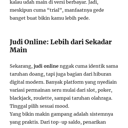
kalau udah main di versi berbayar. Jadi,
meskipun cuma “trial”, manfaatnya gede
banget buat bikin kamu lebih pede.
Judi Online: Lebih dari Sekadar
Main
Sekarang,
judi online
nggak cuma identik sama
taruhan doang, tapi juga bagian dari hiburan
digital modern. Banyak platform yang nyediain
variasi permainan seru mulai dari slot, poker,
blackjack, roulette, sampai taruhan olahraga.
Tinggal pilih sesuai mood.
Yang bikin makin gampang adalah sistemnya
yang praktis. Dari top-up saldo, penarikan