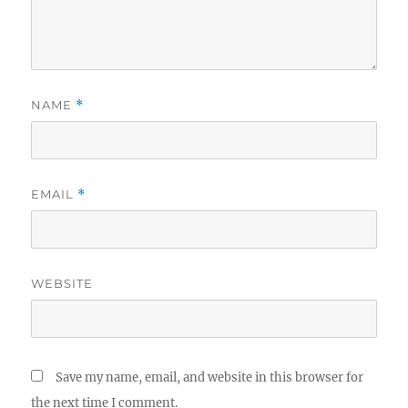
NAME
*
EMAIL
*
WEBSITE
Save my name, email, and website in this browser for
the next time I comment.