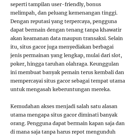
seperti tampilan user-friendly, bonus
melimpah, dan peluang kemenangan tinggi.
Dengan reputasi yang terpercaya, pengguna
dapat bermain dengan tenang tanpa khawatir
akan keamanan data maupun transaksi. Selain
itu, situs gacor juga menyediakan berbagai
jenis permainan yang lengkap, mulai dari slot,
poker, hingga taruhan olahraga. Keunggulan
ini membuat banyak pemain terus kembali dan
mempercayai situs gacor sebagai tempat utama
untuk mengasah keberuntungan mereka.
Kemudahan akses menjadi salah satu alasan
utama mengapa situs gacor diminati banyak
orang. Pengguna dapat bermain kapan saja dan
di mana saja tanpa harus repot mengunduh