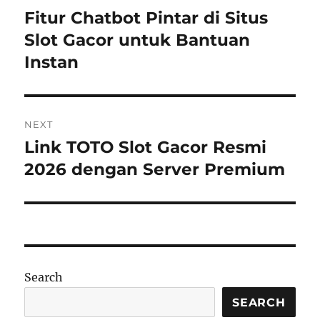
navigation
Fitur Chatbot Pintar di Situs
Previous
post:
Slot Gacor untuk Bantuan
Instan
NEXT
Link TOTO Slot Gacor Resmi
Next
post:
2026 dengan Server Premium
Search
SEARCH