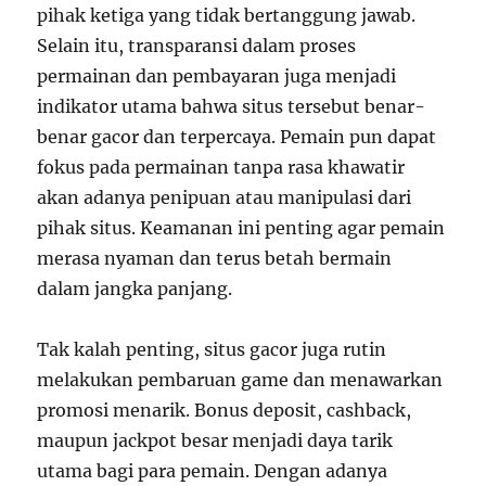
pihak ketiga yang tidak bertanggung jawab.
Selain itu, transparansi dalam proses
permainan dan pembayaran juga menjadi
indikator utama bahwa situs tersebut benar-
benar gacor dan terpercaya. Pemain pun dapat
fokus pada permainan tanpa rasa khawatir
akan adanya penipuan atau manipulasi dari
pihak situs. Keamanan ini penting agar pemain
merasa nyaman dan terus betah bermain
dalam jangka panjang.
Tak kalah penting, situs gacor juga rutin
melakukan pembaruan game dan menawarkan
promosi menarik. Bonus deposit, cashback,
maupun jackpot besar menjadi daya tarik
utama bagi para pemain. Dengan adanya