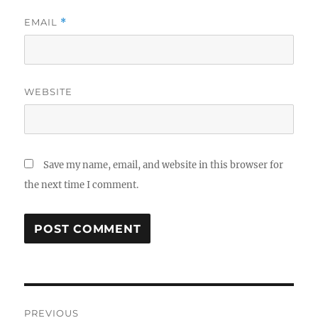
EMAIL
*
WEBSITE
Save my name, email, and website in this browser for
the next time I comment.
Post
PREVIOUS