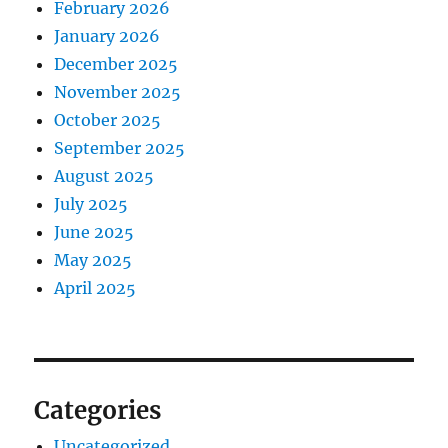
February 2026
January 2026
December 2025
November 2025
October 2025
September 2025
August 2025
July 2025
June 2025
May 2025
April 2025
Categories
Uncategorized