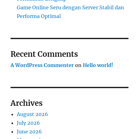
Game Online Seru dengan Server Stabil dan
Performa Optimal
Recent Comments
A WordPress Commenter
on
Hello world!
Archives
August 2026
July 2026
June 2026