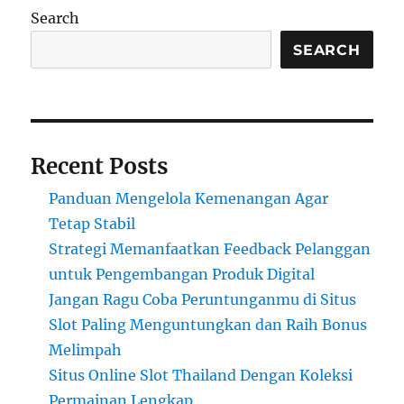
Search
SEARCH
Recent Posts
Panduan Mengelola Kemenangan Agar
Tetap Stabil
Strategi Memanfaatkan Feedback Pelanggan
untuk Pengembangan Produk Digital
Jangan Ragu Coba Peruntunganmu di Situs
Slot Paling Menguntungkan dan Raih Bonus
Melimpah
Situs Online Slot Thailand Dengan Koleksi
Permainan Lengkap