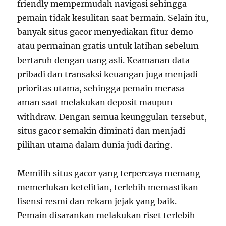
friendly mempermudah navigasi sehingga
pemain tidak kesulitan saat bermain. Selain itu,
banyak situs gacor menyediakan fitur demo
atau permainan gratis untuk latihan sebelum
bertaruh dengan uang asli. Keamanan data
pribadi dan transaksi keuangan juga menjadi
prioritas utama, sehingga pemain merasa
aman saat melakukan deposit maupun
withdraw. Dengan semua keunggulan tersebut,
situs gacor semakin diminati dan menjadi
pilihan utama dalam dunia judi daring.
Memilih situs gacor yang terpercaya memang
memerlukan ketelitian, terlebih memastikan
lisensi resmi dan rekam jejak yang baik.
Pemain disarankan melakukan riset terlebih