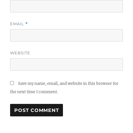
EMAIL
*
WEBSITE
Save my name, email, and website in this browser for
the next time I comment.