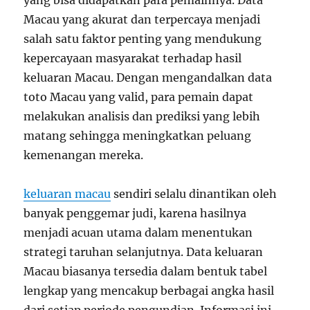
yang bisa didapatkan para pemainnya. Data
Macau yang akurat dan terpercaya menjadi
salah satu faktor penting yang mendukung
kepercayaan masyarakat terhadap hasil
keluaran Macau. Dengan mengandalkan data
toto Macau yang valid, para pemain dapat
melakukan analisis dan prediksi yang lebih
matang sehingga meningkatkan peluang
kemenangan mereka.
keluaran macau
sendiri selalu dinantikan oleh
banyak penggemar judi, karena hasilnya
menjadi acuan utama dalam menentukan
strategi taruhan selanjutnya. Data keluaran
Macau biasanya tersedia dalam bentuk tabel
lengkap yang mencakup berbagai angka hasil