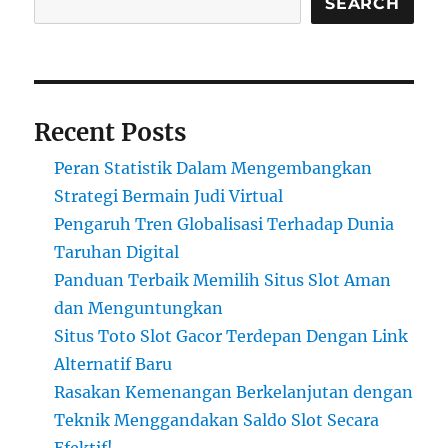
SEARCH
Recent Posts
Peran Statistik Dalam Mengembangkan
Strategi Bermain Judi Virtual
Pengaruh Tren Globalisasi Terhadap Dunia
Taruhan Digital
Panduan Terbaik Memilih Situs Slot Aman
dan Menguntungkan
Situs Toto Slot Gacor Terdepan Dengan Link
Alternatif Baru
Rasakan Kemenangan Berkelanjutan dengan
Teknik Menggandakan Saldo Slot Secara