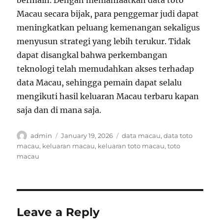
bermain. Dengan memanfaatkan data toto
Macau secara bijak, para penggemar judi dapat
meningkatkan peluang kemenangan sekaligus
menyusun strategi yang lebih terukur. Tidak
dapat disangkal bahwa perkembangan
teknologi telah memudahkan akses terhadap
data Macau, sehingga pemain dapat selalu
mengikuti hasil keluaran Macau terbaru kapan
saja dan di mana saja.
Author
Posted
Tags
admin
January 19, 2026
data macau
,
data toto
on
macau
,
keluaran macau
,
keluaran toto macau
,
toto
macau
Leave a Reply