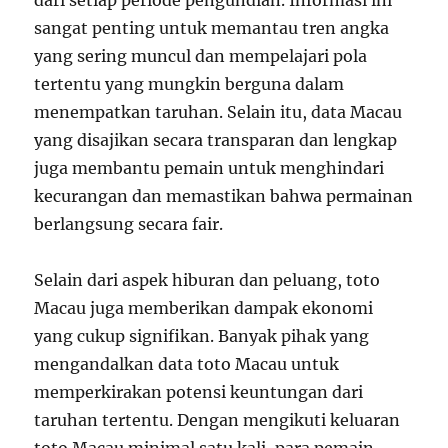
dari setiap periode pengundian. Informasi ini
sangat penting untuk memantau tren angka
yang sering muncul dan mempelajari pola
tertentu yang mungkin berguna dalam
menempatkan taruhan. Selain itu, data Macau
yang disajikan secara transparan dan lengkap
juga membantu pemain untuk menghindari
kecurangan dan memastikan bahwa permainan
berlangsung secara fair.
Selain dari aspek hiburan dan peluang, toto
Macau juga memberikan dampak ekonomi
yang cukup signifikan. Banyak pihak yang
mengandalkan data toto Macau untuk
memperkirakan potensi keuntungan dari
taruhan tertentu. Dengan mengikuti keluaran