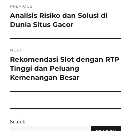
Post
PREVIOUS
navigation
Analisis Risiko dan Solusi di
Previous
post:
Dunia Situs Gacor
NEXT
Rekomendasi Slot dengan RTP
Next
post:
Tinggi dan Peluang
Kemenangan Besar
Search