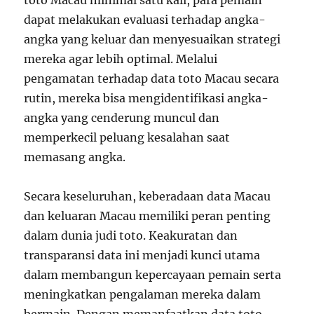
toto Macau minimal satu kali, para pemain
dapat melakukan evaluasi terhadap angka-
angka yang keluar dan menyesuaikan strategi
mereka agar lebih optimal. Melalui
pengamatan terhadap data toto Macau secara
rutin, mereka bisa mengidentifikasi angka-
angka yang cenderung muncul dan
memperkecil peluang kesalahan saat
memasang angka.
Secara keseluruhan, keberadaan data Macau
dan keluaran Macau memiliki peran penting
dalam dunia judi toto. Keakuratan dan
transparansi data ini menjadi kunci utama
dalam membangun kepercayaan pemain serta
meningkatkan pengalaman mereka dalam