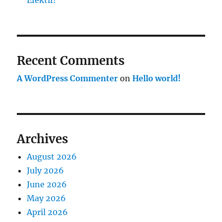
Efektif!
Recent Comments
A WordPress Commenter
on
Hello world!
Archives
August 2026
July 2026
June 2026
May 2026
April 2026