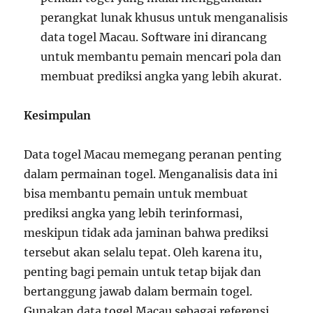
perangkat lunak khusus untuk menganalisis
data togel Macau. Software ini dirancang
untuk membantu pemain mencari pola dan
membuat prediksi angka yang lebih akurat.
Kesimpulan
Data togel Macau memegang peranan penting
dalam permainan togel. Menganalisis data ini
bisa membantu pemain untuk membuat
prediksi angka yang lebih terinformasi,
meskipun tidak ada jaminan bahwa prediksi
tersebut akan selalu tepat. Oleh karena itu,
penting bagi pemain untuk tetap bijak dan
bertanggung jawab dalam bermain togel.
Gunakan data togel Macau sebagai referensi