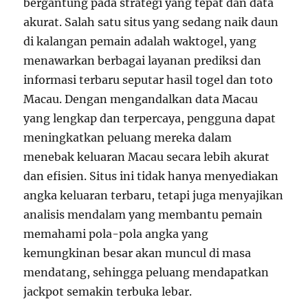
bergantung pada strategi yang tepat dan data
akurat. Salah satu situs yang sedang naik daun
di kalangan pemain adalah waktogel, yang
menawarkan berbagai layanan prediksi dan
informasi terbaru seputar hasil togel dan toto
Macau. Dengan mengandalkan data Macau
yang lengkap dan terpercaya, pengguna dapat
meningkatkan peluang mereka dalam
menebak keluaran Macau secara lebih akurat
dan efisien. Situs ini tidak hanya menyediakan
angka keluaran terbaru, tetapi juga menyajikan
analisis mendalam yang membantu pemain
memahami pola-pola angka yang
kemungkinan besar akan muncul di masa
mendatang, sehingga peluang mendapatkan
jackpot semakin terbuka lebar.