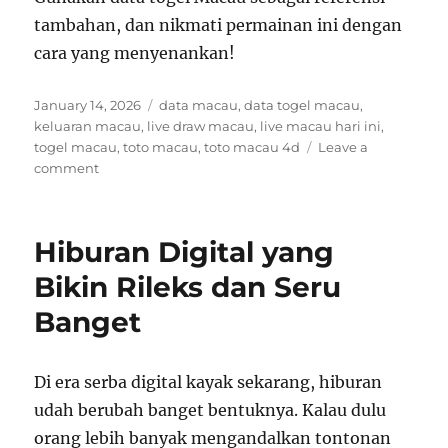
tambahan, dan nikmati permainan ini dengan
cara yang menyenankan!
Posted
Tags
January 14, 2026
data macau
,
data togel macau
,
on
keluaran macau
,
live draw macau
,
live macau hari ini
,
togel macau
,
toto macau
,
toto macau 4d
Leave a
on
comment
Data
Togel
Macau:
Hiburan Digital yang
Memahami
Pentingnya
Bikin Rileks dan Seru
Informasi
Banget
dalam
Prediksi
Togel
Di era serba digital kayak sekarang, hiburan
udah berubah banget bentuknya. Kalau dulu
orang lebih banyak mengandalkan tontonan