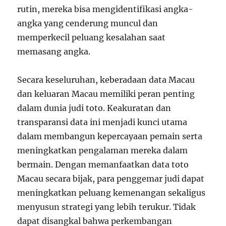
rutin, mereka bisa mengidentifikasi angka-
angka yang cenderung muncul dan
memperkecil peluang kesalahan saat
memasang angka.
Secara keseluruhan, keberadaan data Macau
dan keluaran Macau memiliki peran penting
dalam dunia judi toto. Keakuratan dan
transparansi data ini menjadi kunci utama
dalam membangun kepercayaan pemain serta
meningkatkan pengalaman mereka dalam
bermain. Dengan memanfaatkan data toto
Macau secara bijak, para penggemar judi dapat
meningkatkan peluang kemenangan sekaligus
menyusun strategi yang lebih terukur. Tidak
dapat disangkal bahwa perkembangan