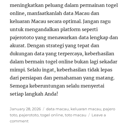
meningkatkan peluang dalam permainan togel
online, manfaatkanlah data Macau dan
keluaran Macau secara optimal. Jangan ragu
untuk mengandalkan platform seperti
pajerototo yang menawarkan data lengkap dan
akurat. Dengan strategi yang tepat dan
dukungan data yang terpercaya, keberhasilan
dalam bermain togel online bukan lagi sekadar
mimpi. Selalu ingat, keberhasilan tidak lepas
dari persiapan dan pemahaman yang matang.
Semoga keberuntungan selalu menyertai
setiap langkah Anda!
Posted
Tags
January 28, 2026
data macau
,
keluaran macau
,
pajero
on
toto
,
pajerototo
,
togel online
,
toto macau
Leave a
on
comment
Panduan