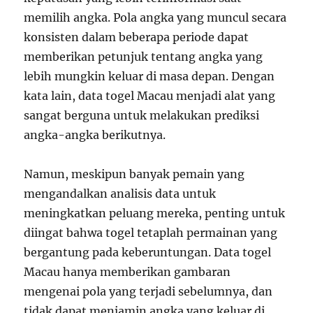
memilih angka. Pola angka yang muncul secara
konsisten dalam beberapa periode dapat
memberikan petunjuk tentang angka yang
lebih mungkin keluar di masa depan. Dengan
kata lain, data togel Macau menjadi alat yang
sangat berguna untuk melakukan prediksi
angka-angka berikutnya.
Namun, meskipun banyak pemain yang
mengandalkan analisis data untuk
meningkatkan peluang mereka, penting untuk
diingat bahwa togel tetaplah permainan yang
bergantung pada keberuntungan. Data togel
Macau hanya memberikan gambaran
mengenai pola yang terjadi sebelumnya, dan
tidak dapat menjamin angka yang keluar di