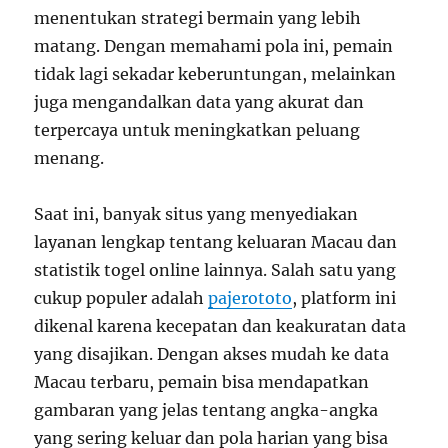
menentukan strategi bermain yang lebih
matang. Dengan memahami pola ini, pemain
tidak lagi sekadar keberuntungan, melainkan
juga mengandalkan data yang akurat dan
terpercaya untuk meningkatkan peluang
menang.
Saat ini, banyak situs yang menyediakan
layanan lengkap tentang keluaran Macau dan
statistik togel online lainnya. Salah satu yang
cukup populer adalah
pajerototo
, platform ini
dikenal karena kecepatan dan keakuratan data
yang disajikan. Dengan akses mudah ke data
Macau terbaru, pemain bisa mendapatkan
gambaran yang jelas tentang angka-angka
yang sering keluar dan pola harian yang bisa