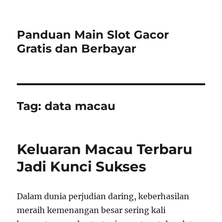
Panduan Main Slot Gacor
Gratis dan Berbayar
Tag:
data macau
Keluaran Macau Terbaru
Jadi Kunci Sukses
Dalam dunia perjudian daring, keberhasilan
meraih kemenangan besar sering kali