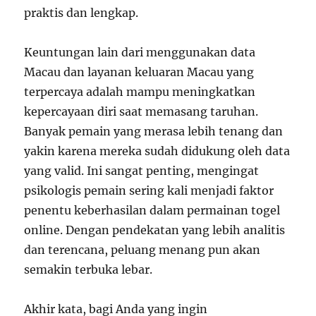
praktis dan lengkap.
Keuntungan lain dari menggunakan data
Macau dan layanan keluaran Macau yang
terpercaya adalah mampu meningkatkan
kepercayaan diri saat memasang taruhan.
Banyak pemain yang merasa lebih tenang dan
yakin karena mereka sudah didukung oleh data
yang valid. Ini sangat penting, mengingat
psikologis pemain sering kali menjadi faktor
penentu keberhasilan dalam permainan togel
online. Dengan pendekatan yang lebih analitis
dan terencana, peluang menang pun akan
semakin terbuka lebar.
Akhir kata, bagi Anda yang ingin