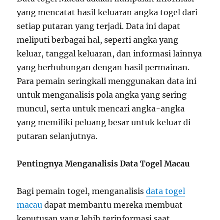
yang mencatat hasil keluaran angka togel dari
setiap putaran yang terjadi. Data ini dapat
meliputi berbagai hal, seperti angka yang
keluar, tanggal keluaran, dan informasi lainnya
yang berhubungan dengan hasil permainan.
Para pemain seringkali menggunakan data ini
untuk menganalisis pola angka yang sering
muncul, serta untuk mencari angka-angka
yang memiliki peluang besar untuk keluar di
putaran selanjutnya.
Pentingnya Menganalisis Data Togel Macau
Bagi pemain togel, menganalisis
data togel
macau
dapat membantu mereka membuat
keputusan yang lebih terinformasi saat