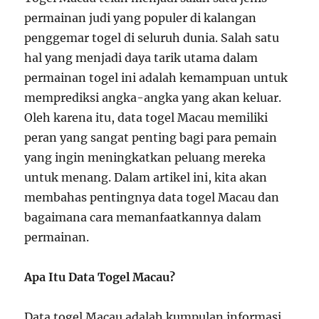
permainan judi yang populer di kalangan
penggemar togel di seluruh dunia. Salah satu
hal yang menjadi daya tarik utama dalam
permainan togel ini adalah kemampuan untuk
memprediksi angka-angka yang akan keluar.
Oleh karena itu, data togel Macau memiliki
peran yang sangat penting bagi para pemain
yang ingin meningkatkan peluang mereka
untuk menang. Dalam artikel ini, kita akan
membahas pentingnya data togel Macau dan
bagaimana cara memanfaatkannya dalam
permainan.
Apa Itu Data Togel Macau?
Data togel Macau adalah kumpulan informasi