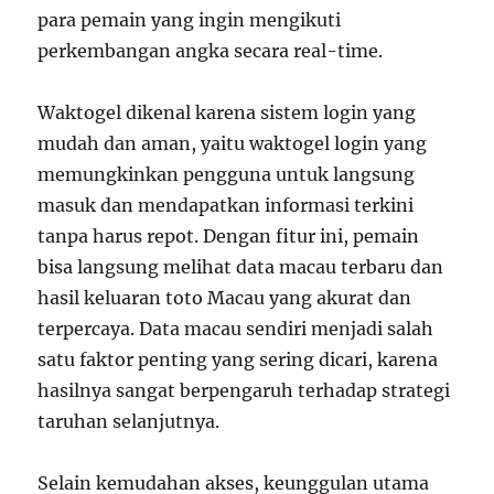
para pemain yang ingin mengikuti
perkembangan angka secara real-time.
Waktogel dikenal karena sistem login yang
mudah dan aman, yaitu waktogel login yang
memungkinkan pengguna untuk langsung
masuk dan mendapatkan informasi terkini
tanpa harus repot. Dengan fitur ini, pemain
bisa langsung melihat data macau terbaru dan
hasil keluaran toto Macau yang akurat dan
terpercaya. Data macau sendiri menjadi salah
satu faktor penting yang sering dicari, karena
hasilnya sangat berpengaruh terhadap strategi
taruhan selanjutnya.
Selain kemudahan akses, keunggulan utama