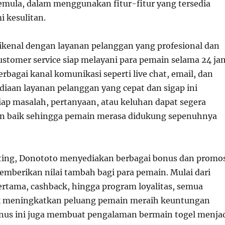
emula, dalam menggunakan fitur-fitur yang tersedia
 kesulitan.
ikenal dengan layanan pelanggan yang profesional dan
customer service siap melayani para pemain selama 24 ja
rbagai kanal komunikasi seperti live chat, email, dan
diaan layanan pelanggan yang cepat dan sigap ini
ap masalah, pertanyaan, atau keluhan dapat segera
an baik sehingga pemain merasa didukung sepenuhnya
ting, Donototo menyediakan berbagai bonus dan promo
mberikan nilai tambah bagi para pemain. Mulai dari
ertama, cashback, hingga program loyalitas, semua
k meningkatkan peluang pemain meraih keuntungan
nus ini juga membuat pengalaman bermain togel menja