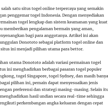
 salah satu situs togel online terpercaya yang semakin
ngan penggemar togel Indonesia. Dengan menyediakan
permainan togel lengkap dan sistem keamanan yang kuat
u memberikan pengalaman bermain yang aman,
yenangkan bagi para anggotanya. Artikel ini akan
nggulan Donototo sebagai platform togel online dan
itus ini menjadi pilihan utama para bettor.
bihan utama Donototo adalah variasi permainan togel
itus ini menghadirkan berbagai pasaran togel populer
ongkong, togel Singapore, togel Sydney, dan masih bany
bagai pilihan ini, pemain dapat menyesuaikan jenis
engan preferensi dan strategi masing-masing. Selain itu
 menghadirkan hasil undian secara real-time sehingga
engikuti perkembangan angka keluaran dengan cepat