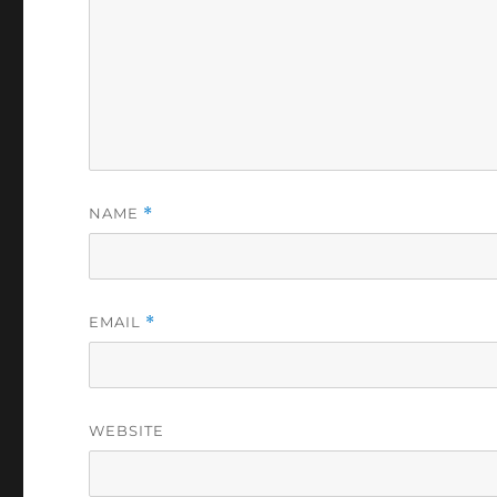
NAME
*
EMAIL
*
WEBSITE