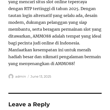
yang mencari situs slot online tepercaya
dengan RTP tertinggi di tahun 2025. Dengan
tautan login alternatif yang selalu ada, desain
modern, dukungan pelanggan yang siap
membantu, serta beragam permainan slot yang
ditawarkan, AMMO88 adalah tempat yang ideal
bagi pecinta judi online di Indonesia.
Manfaatkan kesempatan ini untuk meraih
hadiah besar dan nikmati pengalaman bermain
yang menyenangkan di AMMO88!
Author
Posted
admin
June 13, 2025
on
Leave a Reply