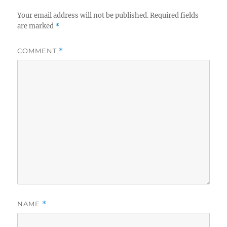
Your email address will not be published.
Required fields
are marked
*
COMMENT
*
NAME
*