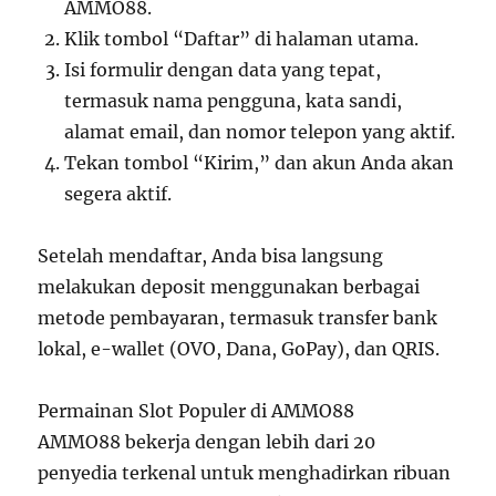
AMMO88.
Klik tombol “Daftar” di halaman utama.
Isi formulir dengan data yang tepat,
termasuk nama pengguna, kata sandi,
alamat email, dan nomor telepon yang aktif.
Tekan tombol “Kirim,” dan akun Anda akan
segera aktif.
Setelah mendaftar, Anda bisa langsung
melakukan deposit menggunakan berbagai
metode pembayaran, termasuk transfer bank
lokal, e-wallet (OVO, Dana, GoPay), dan QRIS.
Permainan Slot Populer di AMMO88
AMMO88 bekerja dengan lebih dari 20
penyedia terkenal untuk menghadirkan ribuan