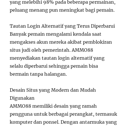
yang melebihi 98% pada beberapa permainan,
peluang menang pun meningkat bagi pemain.
Tautan Login Alternatif yang Terus Diperbarui
Banyak pemain mengalami kendala saat
mengakses akun mereka akibat pemblokiran
situs judi oleh pemerintah. AMMO88
menyediakan tautan login alternatif yang
selalu diperbarui sehingga pemain bisa
bermain tanpa halangan.
Desain Situs yang Modern dan Mudah
Digunakan
AMMO88 memiliki desain yang ramah
pengguna untuk berbagai perangkat, termasuk
komputer dan ponsel. Dengan antarmuka yang