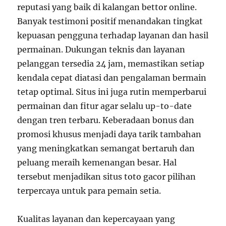
reputasi yang baik di kalangan bettor online.
Banyak testimoni positif menandakan tingkat
kepuasan pengguna terhadap layanan dan hasil
permainan. Dukungan teknis dan layanan
pelanggan tersedia 24 jam, memastikan setiap
kendala cepat diatasi dan pengalaman bermain
tetap optimal. Situs ini juga rutin memperbarui
permainan dan fitur agar selalu up-to-date
dengan tren terbaru. Keberadaan bonus dan
promosi khusus menjadi daya tarik tambahan
yang meningkatkan semangat bertaruh dan
peluang meraih kemenangan besar. Hal
tersebut menjadikan situs toto gacor pilihan
terpercaya untuk para pemain setia.
Kualitas layanan dan kepercayaan yang