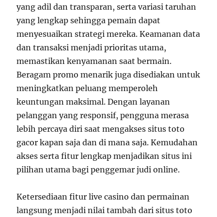
yang adil dan transparan, serta variasi taruhan
yang lengkap sehingga pemain dapat
menyesuaikan strategi mereka. Keamanan data
dan transaksi menjadi prioritas utama,
memastikan kenyamanan saat bermain.
Beragam promo menarik juga disediakan untuk
meningkatkan peluang memperoleh
keuntungan maksimal. Dengan layanan
pelanggan yang responsif, pengguna merasa
lebih percaya diri saat mengakses situs toto
gacor kapan saja dan di mana saja. Kemudahan
akses serta fitur lengkap menjadikan situs ini
pilihan utama bagi penggemar judi online.
Ketersediaan fitur live casino dan permainan
langsung menjadi nilai tambah dari situs toto