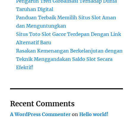
Pengaruh Tren Globalisasi Terhadap Dunia
Taruhan Digital
Panduan Terbaik Memilih Situs Slot Aman
dan Menguntungkan
Situs Toto Slot Gacor Terdepan Dengan Link
Alternatif Baru
Rasakan Kemenangan Berkelanjutan dengan
Teknik Menggandakan Saldo Slot Secara
Efektif!
Recent Comments
A WordPress Commenter
on
Hello world!