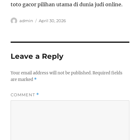
toto gacor pilihan utama di dunia judi online.
Author
Posted
admin
April 30, 2026
on
Leave a Reply
Your email address will not be published.
Required fields
are marked
*
COMMENT
*