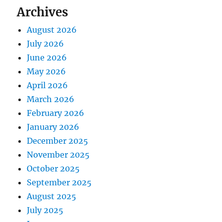
Archives
August 2026
July 2026
June 2026
May 2026
April 2026
March 2026
February 2026
January 2026
December 2025
November 2025
October 2025
September 2025
August 2025
July 2025