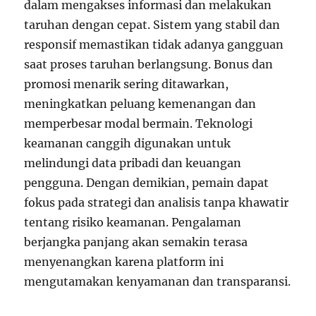
dalam mengakses informasi dan melakukan
taruhan dengan cepat. Sistem yang stabil dan
responsif memastikan tidak adanya gangguan
saat proses taruhan berlangsung. Bonus dan
promosi menarik sering ditawarkan,
meningkatkan peluang kemenangan dan
memperbesar modal bermain. Teknologi
keamanan canggih digunakan untuk
melindungi data pribadi dan keuangan
pengguna. Dengan demikian, pemain dapat
fokus pada strategi dan analisis tanpa khawatir
tentang risiko keamanan. Pengalaman
berjangka panjang akan semakin terasa
menyenangkan karena platform ini
mengutamakan kenyamanan dan transparansi.