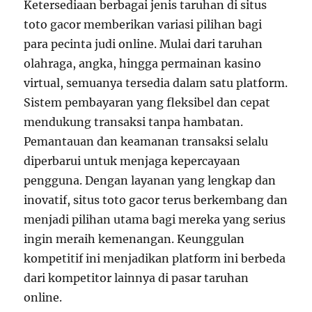
Ketersediaan berbagai jenis taruhan di situs
toto gacor memberikan variasi pilihan bagi
para pecinta judi online. Mulai dari taruhan
olahraga, angka, hingga permainan kasino
virtual, semuanya tersedia dalam satu platform.
Sistem pembayaran yang fleksibel dan cepat
mendukung transaksi tanpa hambatan.
Pemantauan dan keamanan transaksi selalu
diperbarui untuk menjaga kepercayaan
pengguna. Dengan layanan yang lengkap dan
inovatif, situs toto gacor terus berkembang dan
menjadi pilihan utama bagi mereka yang serius
ingin meraih kemenangan. Keunggulan
kompetitif ini menjadikan platform ini berbeda
dari kompetitor lainnya di pasar taruhan
online.