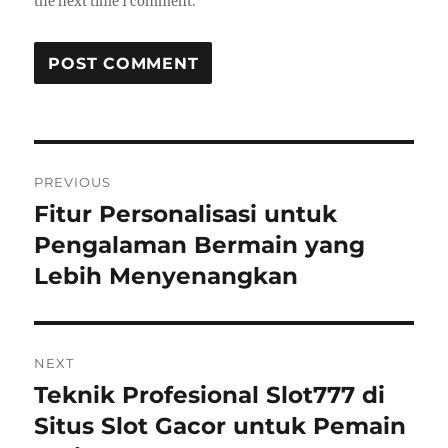
the next time I comment.
Post
PREVIOUS
navigation
Fitur Personalisasi untuk
Previous
post:
Pengalaman Bermain yang
Lebih Menyenangkan
NEXT
Teknik Profesional Slot777 di
Next
post:
Situs Slot Gacor untuk Pemain