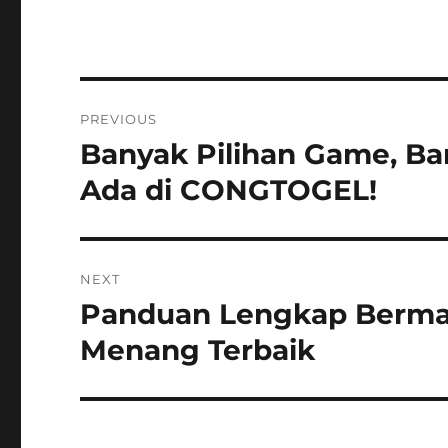
Post
PREVIOUS
navigation
Banyak Pilihan Game, Ba
Previous
post:
Ada di CONGTOGEL!
NEXT
Panduan Lengkap Bermain
Next
post:
Menang Terbaik