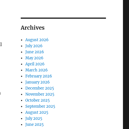
Archives
August 2026
l
July 2026
June 2026
May 2026
April 2026
March 2026
February 2026
January 2026
December 2025
n
November 2025
October 2025
September 2025
August 2025
July 2025
June 2025