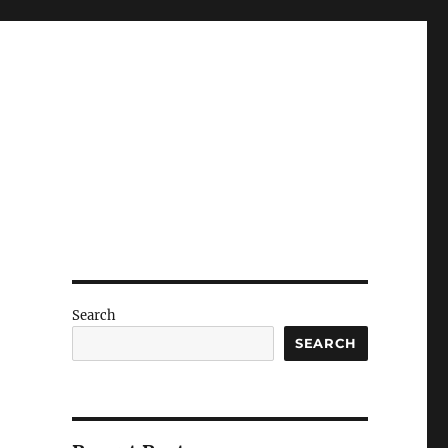
Search
SEARCH