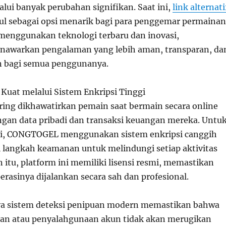
alui banyak perubahan signifikan. Saat ini,
link alternati
l sebagai opsi menarik bagi para penggemar permainan
menggunakan teknologi terbaru dan inovasi,
warkan pengalaman yang lebih aman, transparan, da
bagi semua penggunanya.
uat melalui Sistem Enkripsi Tinggi
ering dikhawatirkan pemain saat bermain secara online
ngan data pribadi dan transaksi keuangan mereka. Untu
ini, CONGTOGEL menggunakan sistem enkripsi canggih
i langkah keamanan untuk melindungi setiap aktivitas
 itu, platform ini memiliki lisensi resmi, memastikan
rasinya dijalankan secara sah dan profesional.
nya sistem deteksi penipuan modern memastikan bahwa
an atau penyalahgunaan akun tidak akan merugikan