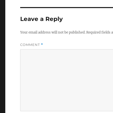
Leave a Reply
Your email address will not be published.
Required fields
COMMENT
*