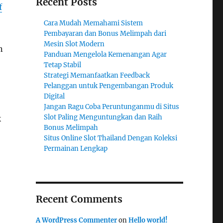
Recent Posts
f
Cara Mudah Memahami Sistem
Pembayaran dan Bonus Melimpah dari
Mesin Slot Modern
n
Panduan Mengelola Kemenangan Agar
Tetap Stabil
Strategi Memanfaatkan Feedback
Pelanggan untuk Pengembangan Produk
Digital
Jangan Ragu Coba Peruntunganmu di Situs
Slot Paling Menguntungkan dan Raih
k
Bonus Melimpah
Situs Online Slot Thailand Dengan Koleksi
Permainan Lengkap
Recent Comments
A WordPress Commenter
on
Hello world!