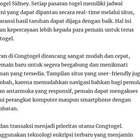
ogel Sidney. Setiap pasaran togel memiliki jadwal
i yang dapat dipantau secara real-time melalui situs,
ransi hasil taruhan dapat dijaga dengan baik. Hal ini
n kepercayaan lebih kepada para pemain untuk terus
togel.
ran di Congtogel dirancang sangat mudah dan cepat,
ain baru untuk segera bergabung dan menikmati
an yang tersedia. Tampilan situs yang user-friendly ju
ambah, karena memudahkan navigasi bahkan bagi pemul
an antarmuka yang responsif, pemain dapat mengakses
lui perangkat komputer maupun smartphone dengan
mbatan.
an transaksi menjadi prioritas utama Congtogel.
nggunakan teknologi enkripsi terbaru yang menjamin