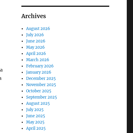
Archives
August 2026
July 2026
June 2026
May 2026
April 2026
March 2026
February 2026
ga
January 2026
a
December 2025
November 2025
October 2025
September 2025
August 2025
July 2025
June 2025
May 2025
April 2025