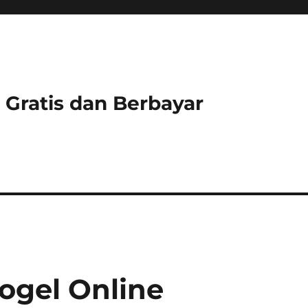
 Gratis dan Berbayar
Togel Online