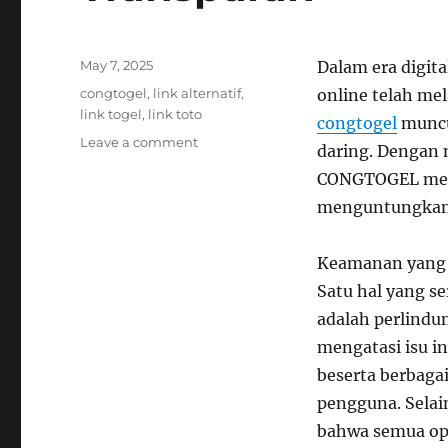
Posted
May 7, 2025
Dalam era digit
on
Tags
congtogel
,
link alternatif
,
online telah mel
link togel
,
link toto
congtogel
muncu
on
Leave a comment
daring. Dengan 
Game
CONGTOGEL mena
Togel
Kini
menguntungkan 
Berbasis
Teknologi
Keamanan yang K
Transparan
Satu hal yang s
adalah perlindu
mengatasi isu 
beserta berbaga
pengguna. Selain
bahwa semua ope