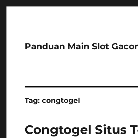
Panduan Main Slot Gacor
Tag:
congtogel
Congtogel Situs 