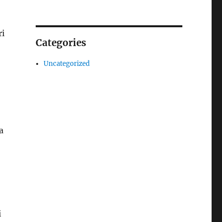
ri
Categories
Uncategorized
a
i