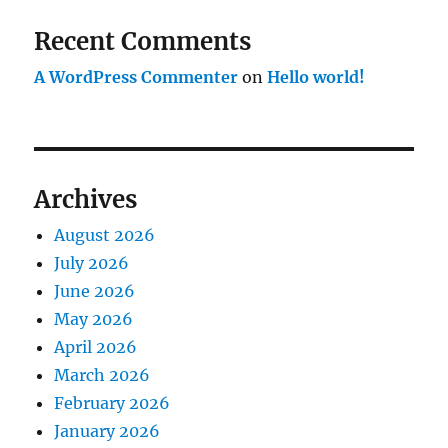
Recent Comments
A WordPress Commenter
on
Hello world!
Archives
August 2026
July 2026
June 2026
May 2026
April 2026
March 2026
February 2026
January 2026