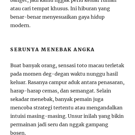
banget, jadi kamu nggak perlu keluar rumah
atau cari tempat khusus. Ini hiburan yang
benar-benar menyesuaikan gaya hidup
modern.
SERUNYA MENEBAK ANGKA
Buat banyak orang, sensasi toto macau terletak
pada momen deg-degan waktu nunggu hasil
keluar. Rasanya campur aduk antara penasaran,
harap-harap cemas, dan semangat. Selain
sekadar menebak, banyak pemain juga
mencoba strategi tertentu atau mengandalkan
intuisi masing-masing. Unsur inilah yang bikin
permainan jadi seru dan nggak gampang
bosen.