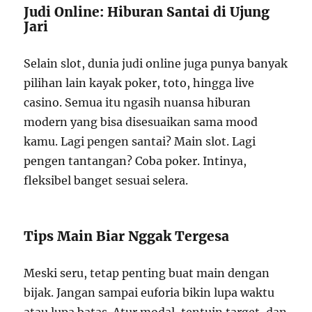
Judi Online: Hiburan Santai di Ujung
Jari
Selain slot, dunia judi online juga punya banyak
pilihan lain kayak poker, toto, hingga live
casino. Semua itu ngasih nuansa hiburan
modern yang bisa disesuaikan sama mood
kamu. Lagi pengen santai? Main slot. Lagi
pengen tantangan? Coba poker. Intinya,
fleksibel banget sesuai selera.
Tips Main Biar Nggak Tergesa
Meski seru, tetap penting buat main dengan
bijak. Jangan sampai euforia bikin lupa waktu