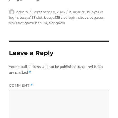
Author
Posted
Tags
admin
September 8, 2025
buaya138
,
buaya138
on
login
,
buaya138 slot
,
buaya138 slot login
,
situs slot gacor
,
situs slot gacor hari ini
,
slot gacor
Leave a Reply
Your email address will not be published.
Required fields
are marked
*
COMMENT
*