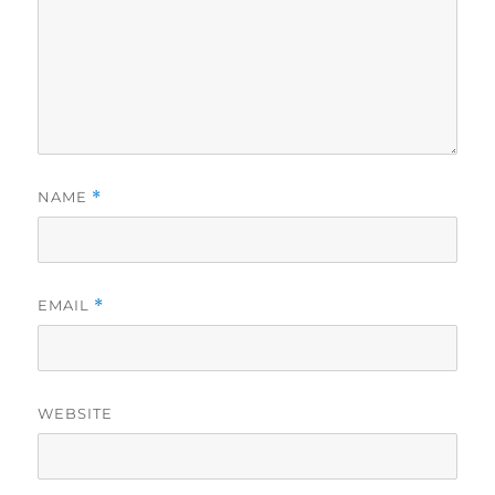
NAME
*
EMAIL
*
WEBSITE