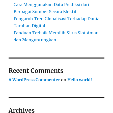
Cara Menggunakan Data Prediksi dari
Berbagai Sumber Secara Efektif
Pengaruh Tren Globalisasi Terhadap Dunia
Taruhan Digital
Panduan Terbaik Memilih Situs Slot Aman
dan Menguntungkan
Recent Comments
A WordPress Commenter
on
Hello world!
Archives