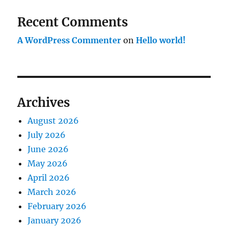
Recent Comments
A WordPress Commenter
on
Hello world!
Archives
August 2026
July 2026
June 2026
May 2026
April 2026
March 2026
February 2026
January 2026