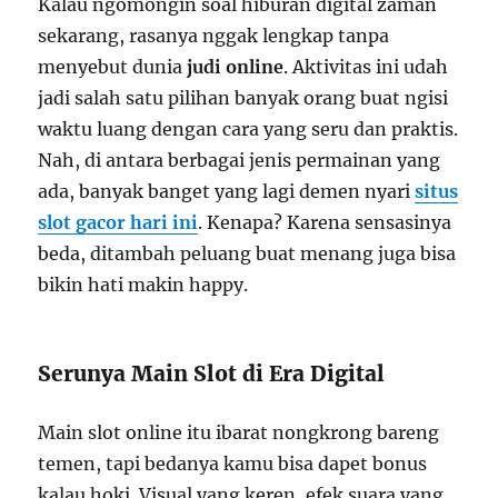
Kalau ngomongin soal hiburan digital zaman
sekarang, rasanya nggak lengkap tanpa
menyebut dunia
judi online
. Aktivitas ini udah
jadi salah satu pilihan banyak orang buat ngisi
waktu luang dengan cara yang seru dan praktis.
Nah, di antara berbagai jenis permainan yang
ada, banyak banget yang lagi demen nyari
situs
slot gacor hari ini
. Kenapa? Karena sensasinya
beda, ditambah peluang buat menang juga bisa
bikin hati makin happy.
Serunya Main Slot di Era Digital
Main slot online itu ibarat nongkrong bareng
temen, tapi bedanya kamu bisa dapet bonus
kalau hoki. Visual yang keren, efek suara yang