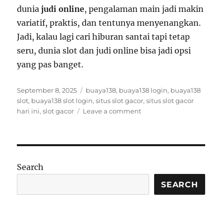
dunia
judi online
, pengalaman main jadi makin
variatif, praktis, dan tentunya menyenangkan.
Jadi, kalau lagi cari hiburan santai tapi tetap
seru, dunia slot dan judi online bisa jadi opsi
yang pas banget.
Posted
Tags
September 8, 2025
buaya138
,
buaya138 login
,
buaya138
on
slot
,
buaya138 slot login
,
situs slot gacor
,
situs slot gacor
on
hari ini
,
slot gacor
Leave a comment
Hiburan
Online
Penuh
Warna
yang
Search
Bikin
Hari
SEARCH
Semakin
Seru