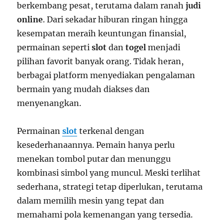
berkembang pesat, terutama dalam ranah
judi
online
. Dari sekadar hiburan ringan hingga
kesempatan meraih keuntungan finansial,
permainan seperti
slot
dan
togel
menjadi
pilihan favorit banyak orang. Tidak heran,
berbagai platform menyediakan pengalaman
bermain yang mudah diakses dan
menyenangkan.
Permainan
slot
terkenal dengan
kesederhanaannya. Pemain hanya perlu
menekan tombol putar dan menunggu
kombinasi simbol yang muncul. Meski terlihat
sederhana, strategi tetap diperlukan, terutama
dalam memilih mesin yang tepat dan
memahami pola kemenangan yang tersedia.