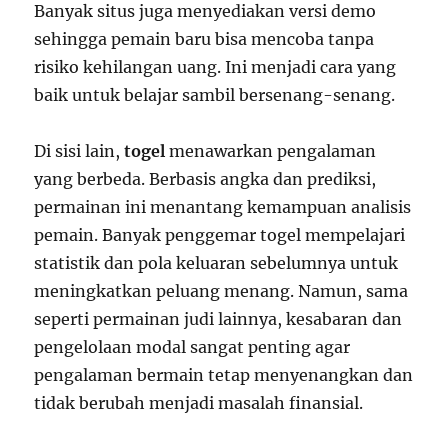
Banyak situs juga menyediakan versi demo
sehingga pemain baru bisa mencoba tanpa
risiko kehilangan uang. Ini menjadi cara yang
baik untuk belajar sambil bersenang-senang.
Di sisi lain,
togel
menawarkan pengalaman
yang berbeda. Berbasis angka dan prediksi,
permainan ini menantang kemampuan analisis
pemain. Banyak penggemar togel mempelajari
statistik dan pola keluaran sebelumnya untuk
meningkatkan peluang menang. Namun, sama
seperti permainan judi lainnya, kesabaran dan
pengelolaan modal sangat penting agar
pengalaman bermain tetap menyenangkan dan
tidak berubah menjadi masalah finansial.