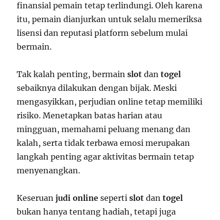
finansial pemain tetap terlindungi. Oleh karena
itu, pemain dianjurkan untuk selalu memeriksa
lisensi dan reputasi platform sebelum mulai
bermain.
Tak kalah penting, bermain
slot
dan
togel
sebaiknya dilakukan dengan bijak. Meski
mengasyikkan, perjudian online tetap memiliki
risiko. Menetapkan batas harian atau
mingguan, memahami peluang menang dan
kalah, serta tidak terbawa emosi merupakan
langkah penting agar aktivitas bermain tetap
menyenangkan.
Keseruan
judi online
seperti
slot
dan
togel
bukan hanya tentang hadiah, tetapi juga