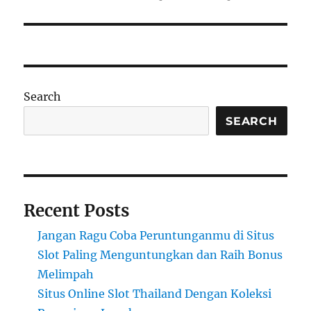
Search
SEARCH
Recent Posts
Jangan Ragu Coba Peruntunganmu di Situs
Slot Paling Menguntungkan dan Raih Bonus
Melimpah
Situs Online Slot Thailand Dengan Koleksi