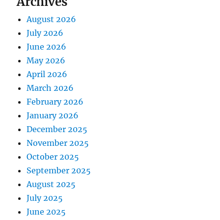
Archives
August 2026
July 2026
June 2026
May 2026
April 2026
March 2026
February 2026
January 2026
December 2025
November 2025
October 2025
September 2025
August 2025
July 2025
June 2025