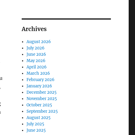
Archives
August 2026
July 2026
June 2026
.
May 2026
April 2026
March 2026
u
February 2026
,
January 2026
December 2025
November 2025
g
October 2025
n
September 2025
August 2025
July 2025
June 2025