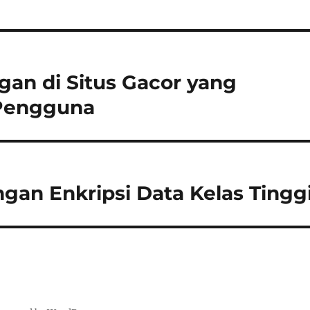
an di Situs Gacor yang
Pengguna
gan Enkripsi Data Kelas Tingg