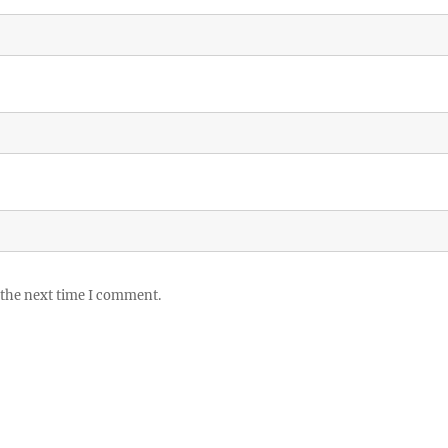
 the next time I comment.