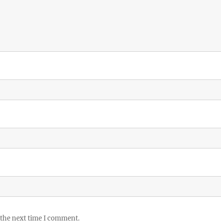
 the next time I comment.