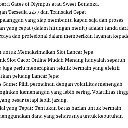
eperti Gates of Olympus atau Sweet Bonanza.
an Tersedia 24/7 dan Transaksi Cepat
pelanggan yang siap membantu kapan saja dan proses
an yang cepat (dalam hitungan menit) adalah tanda dari
ercaya dan profesional dalam memberikan layanan kepad
n untuk Memaksimalkan Slot Lancar Jepe
nk Slot Gacor Online Mudah Menang hanyalah separuh
da juga perlu menerapkan teknik bermain yang efektif
kan peluang Lancar Jepe:
tas Game: Pilih permainan dengan volatilitas menengah
nginkan kemenangan yang lebih sering. Volatilitas tingg
ng besar tetapi lebih jarang.
l yang Tepat: Tentukan batas harian untuk bermain.
menggunakan dana yang seharusnya untuk kebutuhan