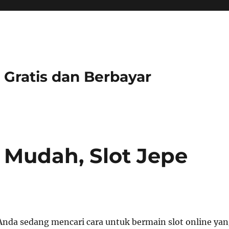
 Gratis dan Berbayar
 Mudah, Slot Jepe
nda sedang mencari cara untuk bermain slot online ya