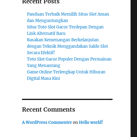
Recent Posts
Panduan Terbaik Memilih Situs Slot Aman
dan Menguntungkan
Situs Toto Slot Gacor Terdepan Dengan
Link Alternatif Baru
Rasakan Kemenangan Berkelanjutan
dengan Teknik Menggandakan Saldo Slot
Secara Efektif!
Toto Slot Gacor Populer Dengan Permainan
Yang Menantang
Game Online Terlengkap Untuk Hiburan
Digital Masa Kini
Recent Comments
A WordPress Commenter
on
Hello world!