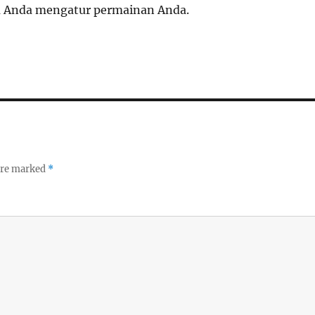
a Anda mengatur permainan Anda.
 are marked
*