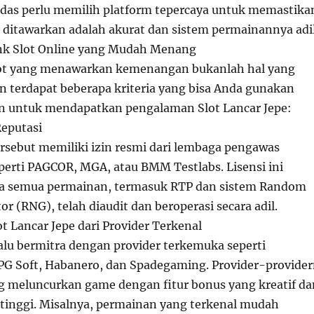
das perlu memilih platform tepercaya untuk memastika
ditawarkan adalah akurat dan sistem permainannya adil
ink Slot Online yang Mudah Menang
slot yang menawarkan kemenangan bukanlah hal yang
terdapat beberapa kriteria yang bisa Anda gunakan
n untuk mendapatkan pengalaman Slot Lancar Jepe:
Reputasi
ersebut memiliki izin resmi dari lembaga pengawas
eperti PAGCOR, MGA, atau BMM Testlabs. Lisensi ini
 semua permainan, termasuk RTP dan sistem Random
 (RNG), telah diaudit dan beroperasi secara adil.
t Lancar Jepe dari Provider Terkenal
lalu bermitra dengan provider terkemuka seperti
 PG Soft, Habanero, dan Spadegaming. Provider-provide
ing meluncurkan game dengan fitur bonus yang kreatif da
 tinggi. Misalnya, permainan yang terkenal mudah