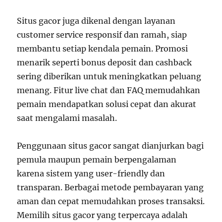
Situs gacor juga dikenal dengan layanan
customer service responsif dan ramah, siap
membantu setiap kendala pemain. Promosi
menarik seperti bonus deposit dan cashback
sering diberikan untuk meningkatkan peluang
menang. Fitur live chat dan FAQ memudahkan
pemain mendapatkan solusi cepat dan akurat
saat mengalami masalah.
Penggunaan situs gacor sangat dianjurkan bagi
pemula maupun pemain berpengalaman
karena sistem yang user-friendly dan
transparan. Berbagai metode pembayaran yang
aman dan cepat memudahkan proses transaksi.
Memilih situs gacor yang terpercaya adalah