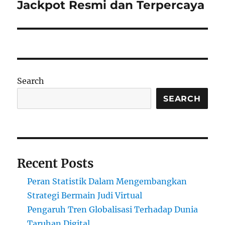
post:
Jackpot Resmi dan Terpercaya
Search
SEARCH
Recent Posts
Peran Statistik Dalam Mengembangkan
Strategi Bermain Judi Virtual
Pengaruh Tren Globalisasi Terhadap Dunia
Taruhan Digital