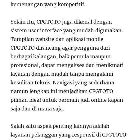
kemenangan yang kompetitif.
Selain itu, CPGTOTO juga dikenal dengan
sistem user interface yang mudah digunakan.
Tampilan website dan aplikasi mobile
CPGTOTO dirancang agar pengguna dari
berbagai kalangan, baik pemula maupun
profesional, dapat mengakses dan menikmati
layanan dengan mudah tanpa mengalami
kesulitan teknis. Navigasi yang sederhana
namun lengkap ini menjadikan CPGTOTO
pilihan ideal untuk bermain judi online kapan
saja dan di mana saja.
Salah satu aspek penting lainnya adalah
layanan pelanggan yang responsif di CPGTOTO.