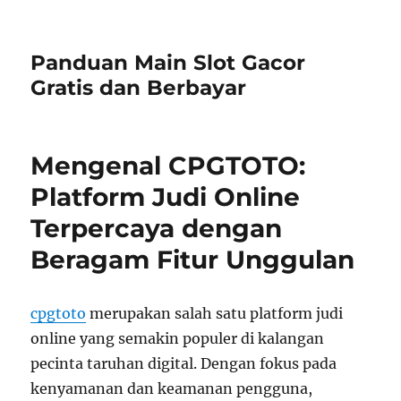
Panduan Main Slot Gacor
Gratis dan Berbayar
Mengenal CPGTOTO:
Platform Judi Online
Terpercaya dengan
Beragam Fitur Unggulan
cpgtoto
merupakan salah satu platform judi
online yang semakin populer di kalangan
pecinta taruhan digital. Dengan fokus pada
kenyamanan dan keamanan pengguna,