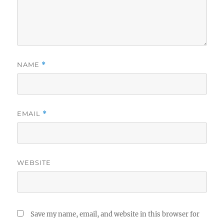
NAME
*
EMAIL
*
WEBSITE
Save my name, email, and website in this browser for