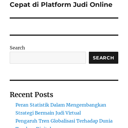
Cepat di Platform Judi Online
Search
SEARCH
Recent Posts
Peran Statistik Dalam Mengembangkan
Strategi Bermain Judi Virtual
Pengaruh Tren Globalisasi Terhadap Dunia