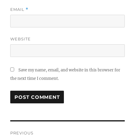
EMAIL
*
WEBSITE
Save my name, email, and website in this browser for
the next time I comment.
Post
PREVIOUS