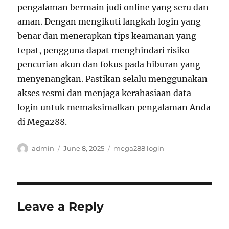
pengalaman bermain judi online yang seru dan
aman. Dengan mengikuti langkah login yang
benar dan menerapkan tips keamanan yang
tepat, pengguna dapat menghindari risiko
pencurian akun dan fokus pada hiburan yang
menyenangkan. Pastikan selalu menggunakan
akses resmi dan menjaga kerahasiaan data
login untuk memaksimalkan pengalaman Anda
di Mega288.
Author
Posted
Tags
admin
June 8, 2025
mega288 login
on
Leave a Reply