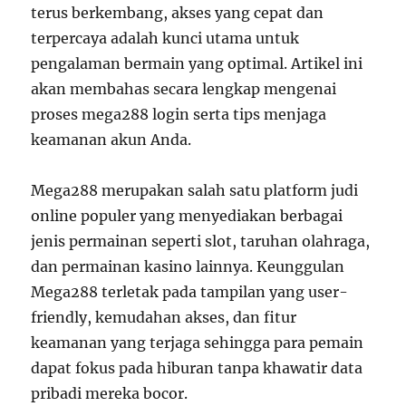
terus berkembang, akses yang cepat dan
terpercaya adalah kunci utama untuk
pengalaman bermain yang optimal. Artikel ini
akan membahas secara lengkap mengenai
proses mega288 login serta tips menjaga
keamanan akun Anda.
Mega288 merupakan salah satu platform judi
online populer yang menyediakan berbagai
jenis permainan seperti slot, taruhan olahraga,
dan permainan kasino lainnya. Keunggulan
Mega288 terletak pada tampilan yang user-
friendly, kemudahan akses, dan fitur
keamanan yang terjaga sehingga para pemain
dapat fokus pada hiburan tanpa khawatir data
pribadi mereka bocor.