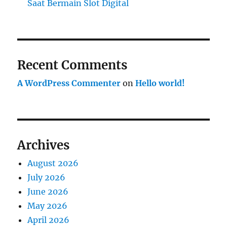
Saat Bermain Slot Digital
Recent Comments
A WordPress Commenter
on
Hello world!
Archives
August 2026
July 2026
June 2026
May 2026
April 2026