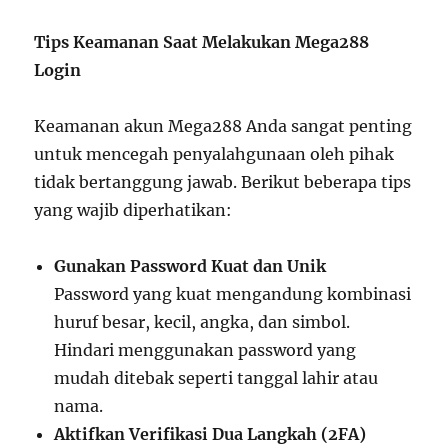
Tips Keamanan Saat Melakukan Mega288
Login
Keamanan akun Mega288 Anda sangat penting
untuk mencegah penyalahgunaan oleh pihak
tidak bertanggung jawab. Berikut beberapa tips
yang wajib diperhatikan:
Gunakan Password Kuat dan Unik
Password yang kuat mengandung kombinasi
huruf besar, kecil, angka, dan simbol.
Hindari menggunakan password yang
mudah ditebak seperti tanggal lahir atau
nama.
Aktifkan Verifikasi Dua Langkah (2FA)