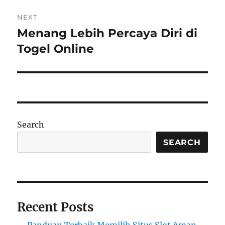
NEXT
Menang Lebih Percaya Diri di
Next
post:
Togel Online
Search
SEARCH
Recent Posts