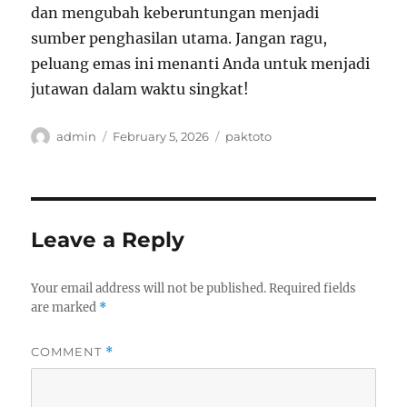
dan mengubah keberuntungan menjadi
sumber penghasilan utama. Jangan ragu,
peluang emas ini menanti Anda untuk menjadi
jutawan dalam waktu singkat!
Author
Posted
Tags
admin
February 5, 2026
paktoto
on
Leave a Reply
Your email address will not be published.
Required fields
are marked
*
COMMENT
*