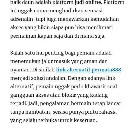
naik daun adalah platform
judi online
. Platform
ini nggak cuma menghadirkan sensasi
adrenalin, tapi juga menawarkan kemudahan
akses yang bikin siapa pun bisa menikmati
permainan kapan saja dan di mana saja.
Salah satu hal penting bagi pemain adalah
menemukan jalur masuk yang aman dan
nyaman. Di sinilah
link alternatif permata888
menjadi solusi andalan. Dengan adanya link
alternatif, pemain nggak perlu khawatir soal
gangguan akses atau blokir yang kadang
terjadi. Jadi, pengalaman bermain tetap lancar
tanpa hambatan, serasa punya pintu rahasia
yang selalu terbuka untuk keseruan.