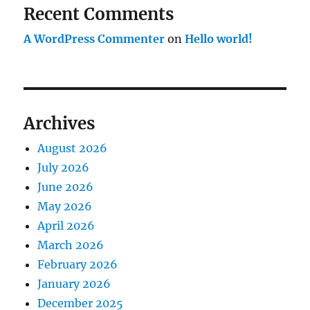
Recent Comments
A WordPress Commenter
on
Hello world!
Archives
August 2026
July 2026
June 2026
May 2026
April 2026
March 2026
February 2026
January 2026
December 2025