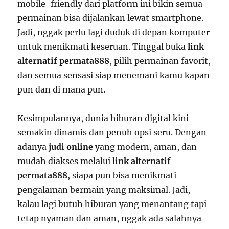
mobile-friendly dari platform ini bikin semua
permainan bisa dijalankan lewat smartphone.
Jadi, nggak perlu lagi duduk di depan komputer
untuk menikmati keseruan. Tinggal buka
link
alternatif permata888
, pilih permainan favorit,
dan semua sensasi siap menemani kamu kapan
pun dan di mana pun.
Kesimpulannya, dunia hiburan digital kini
semakin dinamis dan penuh opsi seru. Dengan
adanya
judi online
yang modern, aman, dan
mudah diakses melalui
link alternatif
permata888
, siapa pun bisa menikmati
pengalaman bermain yang maksimal. Jadi,
kalau lagi butuh hiburan yang menantang tapi
tetap nyaman dan aman, nggak ada salahnya