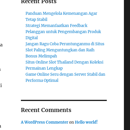
Recent Posts
Panduan Mengelola Kemenangan Agar
Tetap Stabil
Strategi Memanfaatkan Feedback
Pelanggan untuk Pengembangan Produk
Digital
Jangan Ragu Coba Peruntunganmu di Situs
ya
Slot Paling Menguntungkan dan Raih
Bonus Melimpah
Situs Online Slot Thailand Dengan Koleksi
Permainan Lengkap
n
Game Online Seru dengan Server Stabil dan
Performa Optimal
i
Recent Comments
A WordPress Commenter
on
Hello world!
a