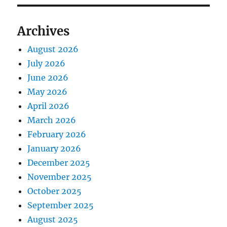
Archives
August 2026
July 2026
June 2026
May 2026
April 2026
March 2026
February 2026
January 2026
December 2025
November 2025
October 2025
September 2025
August 2025