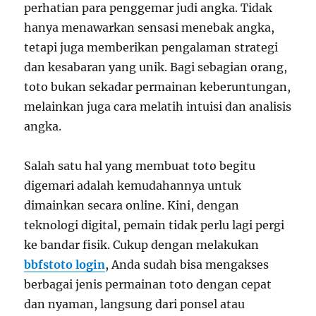
perhatian para penggemar judi angka. Tidak
hanya menawarkan sensasi menebak angka,
tetapi juga memberikan pengalaman strategi
dan kesabaran yang unik. Bagi sebagian orang,
toto bukan sekadar permainan keberuntungan,
melainkan juga cara melatih intuisi dan analisis
angka.
Salah satu hal yang membuat toto begitu
digemari adalah kemudahannya untuk
dimainkan secara online. Kini, dengan
teknologi digital, pemain tidak perlu lagi pergi
ke bandar fisik. Cukup dengan melakukan
bbfstoto login
, Anda sudah bisa mengakses
berbagai jenis permainan toto dengan cepat
dan nyaman, langsung dari ponsel atau