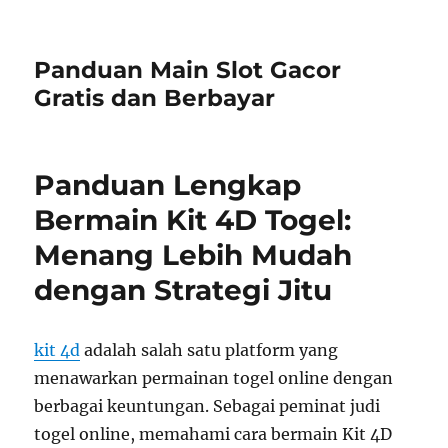
Panduan Main Slot Gacor
Gratis dan Berbayar
Panduan Lengkap
Bermain Kit 4D Togel:
Menang Lebih Mudah
dengan Strategi Jitu
kit 4d
adalah salah satu platform yang
menawarkan permainan togel online dengan
berbagai keuntungan. Sebagai peminat judi
togel online, memahami cara bermain Kit 4D