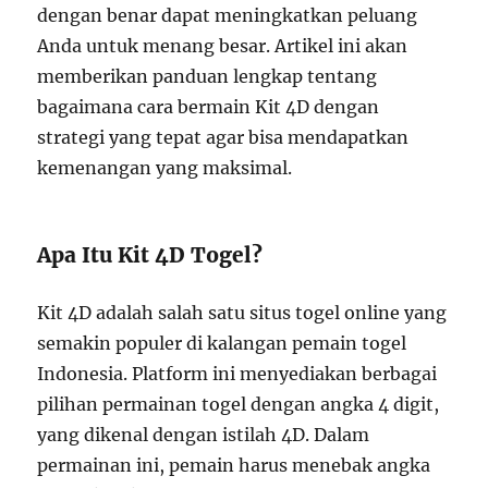
dengan benar dapat meningkatkan peluang
Anda untuk menang besar. Artikel ini akan
memberikan panduan lengkap tentang
bagaimana cara bermain Kit 4D dengan
strategi yang tepat agar bisa mendapatkan
kemenangan yang maksimal.
Apa Itu Kit 4D Togel?
Kit 4D adalah salah satu situs togel online yang
semakin populer di kalangan pemain togel
Indonesia. Platform ini menyediakan berbagai
pilihan permainan togel dengan angka 4 digit,
yang dikenal dengan istilah 4D. Dalam
permainan ini, pemain harus menebak angka