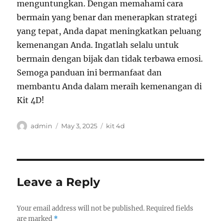
menguntungkan. Dengan memahami cara
bermain yang benar dan menerapkan strategi
yang tepat, Anda dapat meningkatkan peluang
kemenangan Anda. Ingatlah selalu untuk
bermain dengan bijak dan tidak terbawa emosi.
Semoga panduan ini bermanfaat dan
membantu Anda dalam meraih kemenangan di
Kit 4D!
Author
Posted
Tags
admin
May 3, 2025
kit 4d
on
Leave a Reply
Your email address will not be published.
Required fields
are marked
*