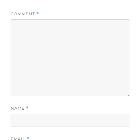
COMMENT
*
NAME
*
EMAIL
*