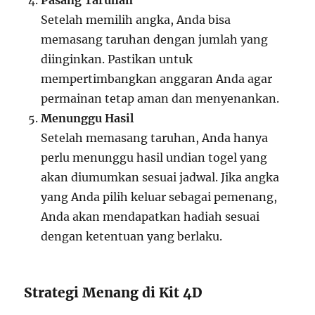
Pasang Taruhan
Setelah memilih angka, Anda bisa
memasang taruhan dengan jumlah yang
diinginkan. Pastikan untuk
mempertimbangkan anggaran Anda agar
permainan tetap aman dan menyenankan.
Menunggu Hasil
Setelah memasang taruhan, Anda hanya
perlu menunggu hasil undian togel yang
akan diumumkan sesuai jadwal. Jika angka
yang Anda pilih keluar sebagai pemenang,
Anda akan mendapatkan hadiah sesuai
dengan ketentuan yang berlaku.
Strategi Menang di Kit 4D