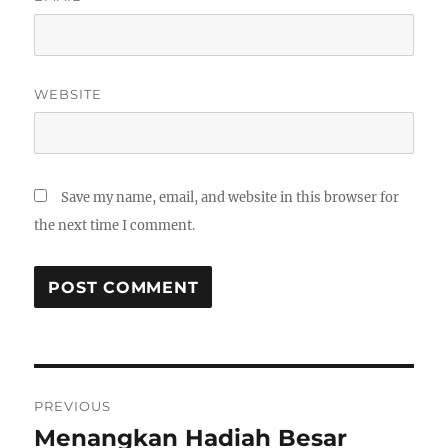
WEBSITE
Save my name, email, and website in this browser for
the next time I comment.
Post
PREVIOUS
navigation
Menangkan Hadiah Besar
Previous