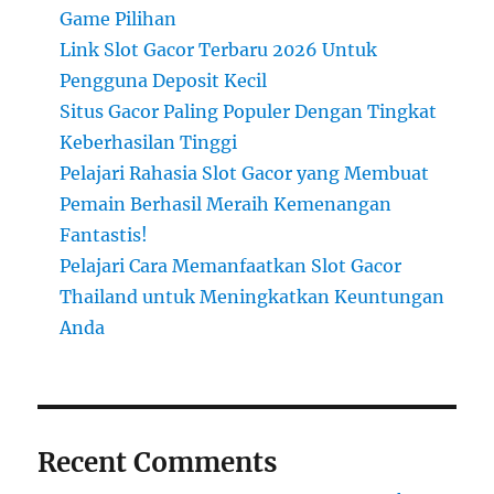
Game Pilihan
Link Slot Gacor Terbaru 2026 Untuk
Pengguna Deposit Kecil
Situs Gacor Paling Populer Dengan Tingkat
Keberhasilan Tinggi
Pelajari Rahasia Slot Gacor yang Membuat
Pemain Berhasil Meraih Kemenangan
Fantastis!
Pelajari Cara Memanfaatkan Slot Gacor
Thailand untuk Meningkatkan Keuntungan
Anda
Recent Comments