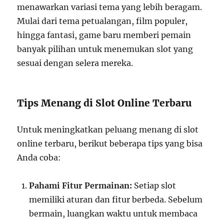
menawarkan variasi tema yang lebih beragam.
Mulai dari tema petualangan, film populer,
hingga fantasi, game baru memberi pemain
banyak pilihan untuk menemukan slot yang
sesuai dengan selera mereka.
Tips Menang di Slot Online Terbaru
Untuk meningkatkan peluang menang di slot
online terbaru, berikut beberapa tips yang bisa
Anda coba:
Pahami Fitur Permainan:
Setiap slot
memiliki aturan dan fitur berbeda. Sebelum
bermain, luangkan waktu untuk membaca