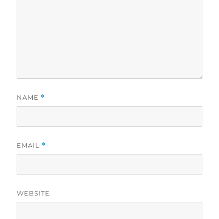
NAME
*
EMAIL
*
WEBSITE