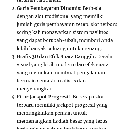
taruhan tambahan.
Garis Pembayaran Dinamis:
Berbeda
dengan slot tradisional yang memiliki
jumlah garis pembayaran tetap, slot terbaru
sering kali menawarkan sistem paylines
yang dapat berubah-ubah, memberi Anda
lebih banyak peluang untuk menang.
Grafis 3D dan Efek Suara Canggih:
Desain
visual yang lebih modern dan efek suara
yang memukau membuat pengalaman
bermain semakin realistis dan
menyenangkan.
Fitur Jackpot Progresif:
Beberapa slot
terbaru memiliki jackpot progresif yang
memungkinkan pemain untuk
memenangkan hadiah besar yang terus