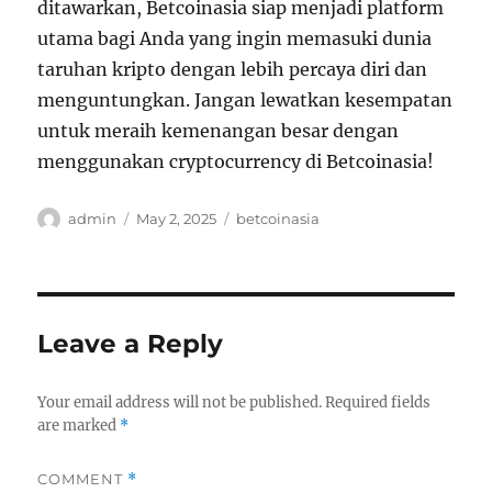
ditawarkan, Betcoinasia siap menjadi platform
utama bagi Anda yang ingin memasuki dunia
taruhan kripto dengan lebih percaya diri dan
menguntungkan. Jangan lewatkan kesempatan
untuk meraih kemenangan besar dengan
menggunakan cryptocurrency di Betcoinasia!
Author
Posted
Tags
admin
May 2, 2025
betcoinasia
on
Leave a Reply
Your email address will not be published.
Required fields
are marked
*
COMMENT
*