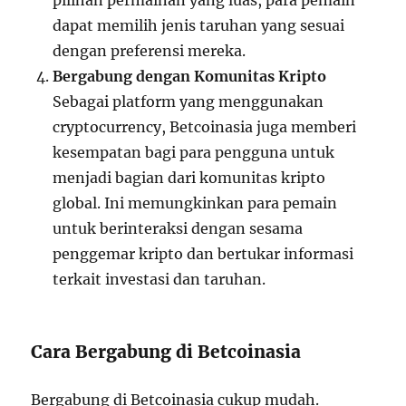
pilihan permainan yang luas, para pemain
dapat memilih jenis taruhan yang sesuai
dengan preferensi mereka.
Bergabung dengan Komunitas Kripto
Sebagai platform yang menggunakan
cryptocurrency, Betcoinasia juga memberi
kesempatan bagi para pengguna untuk
menjadi bagian dari komunitas kripto
global. Ini memungkinkan para pemain
untuk berinteraksi dengan sesama
penggemar kripto dan bertukar informasi
terkait investasi dan taruhan.
Cara Bergabung di Betcoinasia
Bergabung di Betcoinasia cukup mudah.