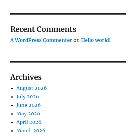
Recent Comments
A WordPress Commenter
on
Hello world!
Archives
August 2026
July 2026
June 2026
May 2026
April 2026
March 2026