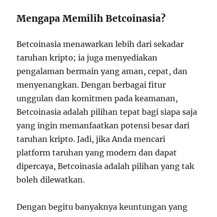
Mengapa Memilih Betcoinasia?
Betcoinasia menawarkan lebih dari sekadar
taruhan kripto; ia juga menyediakan
pengalaman bermain yang aman, cepat, dan
menyenangkan. Dengan berbagai fitur
unggulan dan komitmen pada keamanan,
Betcoinasia adalah pilihan tepat bagi siapa saja
yang ingin memanfaatkan potensi besar dari
taruhan kripto. Jadi, jika Anda mencari
platform taruhan yang modern dan dapat
dipercaya, Betcoinasia adalah pilihan yang tak
boleh dilewatkan.
Dengan begitu banyaknya keuntungan yang