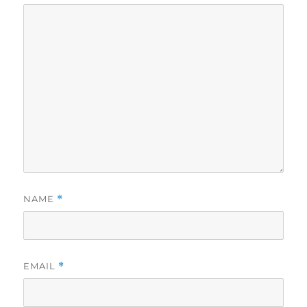
NAME
*
EMAIL
*