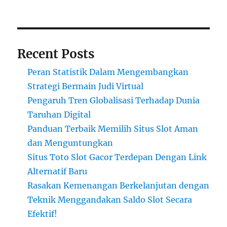
Recent Posts
Peran Statistik Dalam Mengembangkan
Strategi Bermain Judi Virtual
Pengaruh Tren Globalisasi Terhadap Dunia
Taruhan Digital
Panduan Terbaik Memilih Situs Slot Aman
dan Menguntungkan
Situs Toto Slot Gacor Terdepan Dengan Link
Alternatif Baru
Rasakan Kemenangan Berkelanjutan dengan
Teknik Menggandakan Saldo Slot Secara
Efektif!