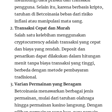
melindungi data pribadi dan transaksi
pengguna. Selain itu, karena berbasis kripto,
taruhan di Betcoinasia bebas dari risiko
inflasi atau manipulasi mata uang.
Transaksi Cepat dan Murah
Salah satu kelebihan menggunakan
cryptocurrency adalah transaksi yang cepat
dan biaya yang rendah. Deposit dan
penarikan dapat dilakukan dalam hitungan
menit tanpa biaya transaksi yang tinggi,
berbeda dengan metode pembayaran
tradisional.
Varian Permainan yang Beragam
Betcoinasia menawarkan berbagai jenis
permainan, mulai dari taruhan olahraga
hingga permainan kasino langsung. Dengan