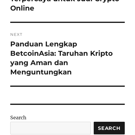
Online
NEXT
Panduan Lengkap
Next
post:
BetcoinAsia: Taruhan Kripto
yang Aman dan
Menguntungkan
Search
SEARCH