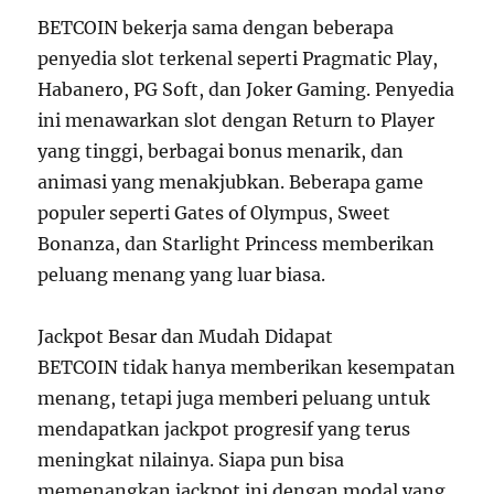
BETCOIN bekerja sama dengan beberapa
penyedia slot terkenal seperti Pragmatic Play,
Habanero, PG Soft, dan Joker Gaming. Penyedia
ini menawarkan slot dengan Return to Player
yang tinggi, berbagai bonus menarik, dan
animasi yang menakjubkan. Beberapa game
populer seperti Gates of Olympus, Sweet
Bonanza, dan Starlight Princess memberikan
peluang menang yang luar biasa.
Jackpot Besar dan Mudah Didapat
BETCOIN tidak hanya memberikan kesempatan
menang, tetapi juga memberi peluang untuk
mendapatkan jackpot progresif yang terus
meningkat nilainya. Siapa pun bisa
memenangkan jackpot ini dengan modal yang