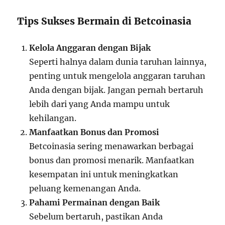
Tips Sukses Bermain di Betcoinasia
Kelola Anggaran dengan Bijak
Seperti halnya dalam dunia taruhan lainnya,
penting untuk mengelola anggaran taruhan
Anda dengan bijak. Jangan pernah bertaruh
lebih dari yang Anda mampu untuk
kehilangan.
Manfaatkan Bonus dan Promosi
Betcoinasia sering menawarkan berbagai
bonus dan promosi menarik. Manfaatkan
kesempatan ini untuk meningkatkan
peluang kemenangan Anda.
Pahami Permainan dengan Baik
Sebelum bertaruh, pastikan Anda