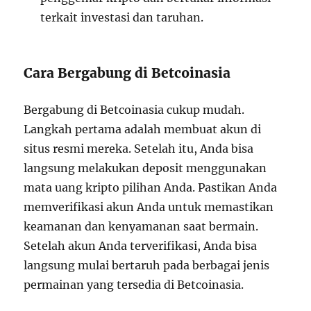
terkait investasi dan taruhan.
Cara Bergabung di Betcoinasia
Bergabung di Betcoinasia cukup mudah.
Langkah pertama adalah membuat akun di
situs resmi mereka. Setelah itu, Anda bisa
langsung melakukan deposit menggunakan
mata uang kripto pilihan Anda. Pastikan Anda
memverifikasi akun Anda untuk memastikan
keamanan dan kenyamanan saat bermain.
Setelah akun Anda terverifikasi, Anda bisa
langsung mulai bertaruh pada berbagai jenis
permainan yang tersedia di Betcoinasia.