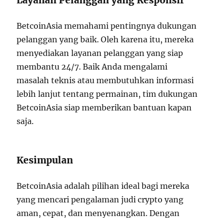
Layanan Pelanggan yang Responsif
BetcoinAsia memahami pentingnya dukungan
pelanggan yang baik. Oleh karena itu, mereka
menyediakan layanan pelanggan yang siap
membantu 24/7. Baik Anda mengalami
masalah teknis atau membutuhkan informasi
lebih lanjut tentang permainan, tim dukungan
BetcoinAsia siap memberikan bantuan kapan
saja.
Kesimpulan
BetcoinAsia adalah pilihan ideal bagi mereka
yang mencari pengalaman judi crypto yang
aman, cepat, dan menyenangkan. Dengan