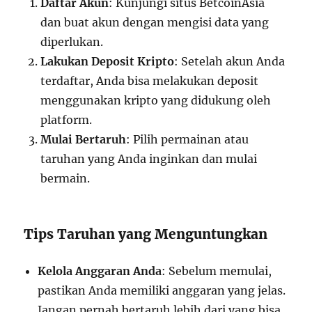
Daftar Akun
: Kunjungi situs BetcoinAsia
dan buat akun dengan mengisi data yang
diperlukan.
Lakukan Deposit Kripto
: Setelah akun Anda
terdaftar, Anda bisa melakukan deposit
menggunakan kripto yang didukung oleh
platform.
Mulai Bertaruh
: Pilih permainan atau
taruhan yang Anda inginkan dan mulai
bermain.
Tips Taruhan yang Menguntungkan
Kelola Anggaran Anda
: Sebelum memulai,
pastikan Anda memiliki anggaran yang jelas.
Jangan pernah bertaruh lebih dari yang bisa