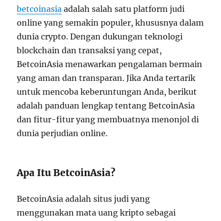
betcoinasia
adalah salah satu platform judi
online yang semakin populer, khususnya dalam
dunia crypto. Dengan dukungan teknologi
blockchain dan transaksi yang cepat,
BetcoinAsia menawarkan pengalaman bermain
yang aman dan transparan. Jika Anda tertarik
untuk mencoba keberuntungan Anda, berikut
adalah panduan lengkap tentang BetcoinAsia
dan fitur-fitur yang membuatnya menonjol di
dunia perjudian online.
Apa Itu BetcoinAsia?
BetcoinAsia adalah situs judi yang
menggunakan mata uang kripto sebagai