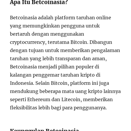
Apa Itu Betcoinasia?
Betcoinasia adalah platform taruhan online
yang memungkinkan pengguna untuk
bertaruh dengan menggunakan
cryptocurrency, terutama Bitcoin. Dibangun
dengan tujuan untuk memberikan pengalaman
taruhan yang lebih transparan dan aman,
Betcoinasia menjadi pilihan populer di
kalangan penggemar taruhan kripto di
Indonesia. Selain Bitcoin, platform ini juga
mendukung beberapa mata uang kripto lainnya
seperti Ethereum dan Litecoin, memberikan
fleksibilitas lebih bagi para penggunanya.