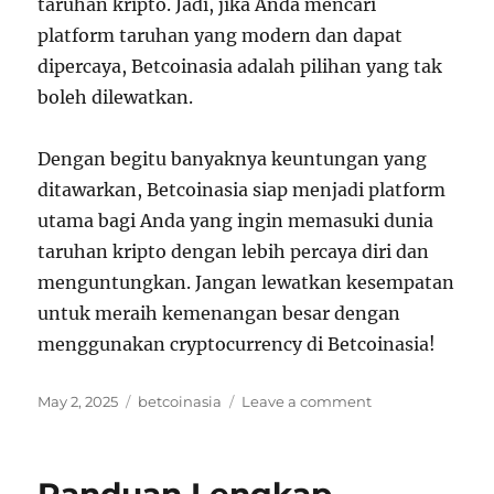
taruhan kripto. Jadi, jika Anda mencari
platform taruhan yang modern dan dapat
dipercaya, Betcoinasia adalah pilihan yang tak
boleh dilewatkan.
Dengan begitu banyaknya keuntungan yang
ditawarkan, Betcoinasia siap menjadi platform
utama bagi Anda yang ingin memasuki dunia
taruhan kripto dengan lebih percaya diri dan
menguntungkan. Jangan lewatkan kesempatan
untuk meraih kemenangan besar dengan
menggunakan cryptocurrency di Betcoinasia!
Posted
Tags
on
May 2, 2025
betcoinasia
Leave a comment
on
Panduan
Lengkap
Betcoinasia:
Platform