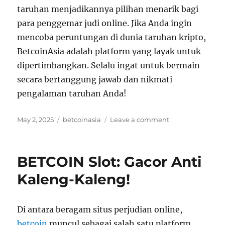
taruhan menjadikannya pilihan menarik bagi
para penggemar judi online. Jika Anda ingin
mencoba peruntungan di dunia taruhan kripto,
BetcoinAsia adalah platform yang layak untuk
dipertimbangkan. Selalu ingat untuk bermain
secara bertanggung jawab dan nikmati
pengalaman taruhan Anda!
Posted
Tags
on
May 2, 2025
betcoinasia
Leave a comment
on
Panduan
Lengkap
BetcoinAsia:
BETCOIN Slot: Gacor Anti
Taruhan
Kripto
Kaleng-Kaleng!
yang
Aman
dan
Di antara beragam situs perjudian online,
Menguntungka
betcoin
muncul sebagai salah satu platform