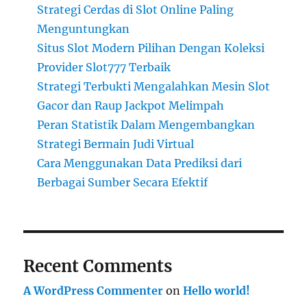
Strategi Cerdas di Slot Online Paling
Menguntungkan
Situs Slot Modern Pilihan Dengan Koleksi
Provider Slot777 Terbaik
Strategi Terbukti Mengalahkan Mesin Slot
Gacor dan Raup Jackpot Melimpah
Peran Statistik Dalam Mengembangkan
Strategi Bermain Judi Virtual
Cara Menggunakan Data Prediksi dari
Berbagai Sumber Secara Efektif
Recent Comments
A WordPress Commenter
on
Hello world!