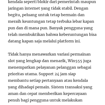
kendala seperti blokir dari pemerintah maupun
jaringan internet yang tidak stabil. Dengan
begitu, peluang untuk tetap bermain dan
meraih keuntungan tetap terbuka lebar kapan
pun dan di mana pun. Banyak pengguna yang
telah membuktikan bahwa keberuntungan bisa
datang kapan saja melalui platform ini.
Tidak hanya menawarkan variasi permainan
slot yang lengkap dan menarik, Win555 juga
menempatkan pelayanan pelanggan sebagai
prioritas utama. Support 24 jam siap
membantu setiap pertanyaan atau kendala
yang dihadapi pemain. Sistem transaksi yang
aman dan cepat memberikan kepercayaan
penuh bagi pengguna untuk melakukan