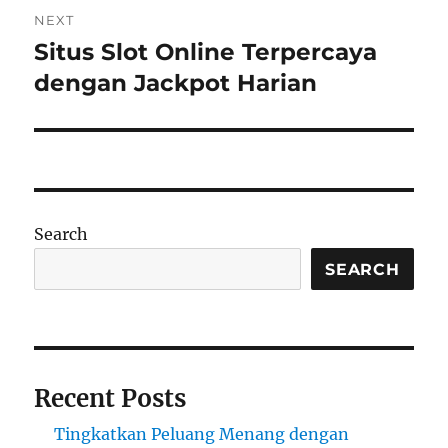
NEXT
Situs Slot Online Terpercaya
Next
post:
dengan Jackpot Harian
Search
SEARCH
Recent Posts
Tingkatkan Peluang Menang dengan