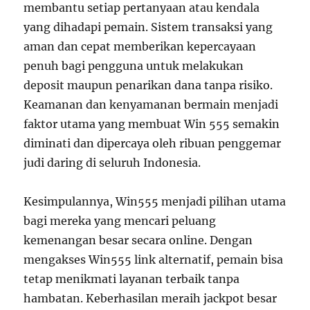
membantu setiap pertanyaan atau kendala
yang dihadapi pemain. Sistem transaksi yang
aman dan cepat memberikan kepercayaan
penuh bagi pengguna untuk melakukan
deposit maupun penarikan dana tanpa risiko.
Keamanan dan kenyamanan bermain menjadi
faktor utama yang membuat Win 555 semakin
diminati dan dipercaya oleh ribuan penggemar
judi daring di seluruh Indonesia.
Kesimpulannya, Win555 menjadi pilihan utama
bagi mereka yang mencari peluang
kemenangan besar secara online. Dengan
mengakses Win555 link alternatif, pemain bisa
tetap menikmati layanan terbaik tanpa
hambatan. Keberhasilan meraih jackpot besar