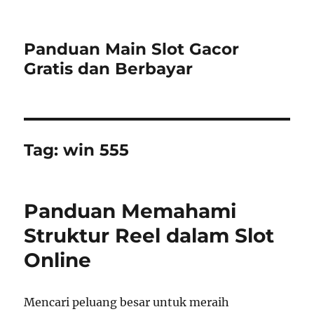
Panduan Main Slot Gacor
Gratis dan Berbayar
Tag:
win 555
Panduan Memahami
Struktur Reel dalam Slot
Online
Mencari peluang besar untuk meraih